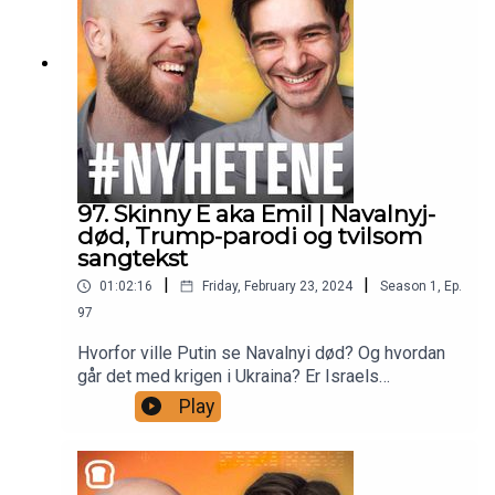
97. Skinny E aka Emil | Navalnyj-
død, Trump-parodi og tvilsom
sangtekst
|
|
01:02:16
Friday, February 23, 2024
Season
1
,
Ep.
97
Hvorfor ville Putin se Navalnyi død? Og hvordan
går det med krigen i Ukraina? Er Israels
Eurovision-bidrag for politisk? Og kommer Israel
Play
til å invadere byen Rafah sør i Gaza? Dette og
mye, mye mer får du høre om når Emil, personen
bak Skinny E, er med i den aller siste episoden av
#Nyhetene. Vi går ut med et smell og det blir