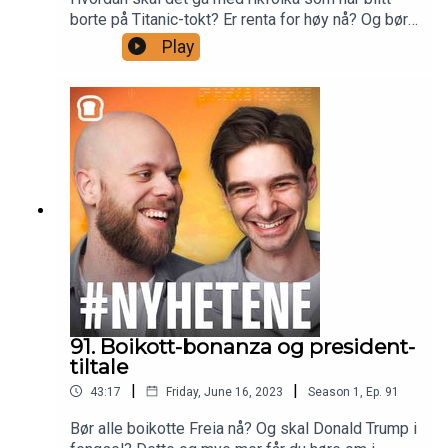
borte på Titanic-tokt? Er renta for høy nå? Og bør
folk dra på Aker Brygge for å se KSI og Logan
Play
Paul lansere drikken Prime neste uke? Dette og
mye mer får du høre om i ukens episode der
Gullruten-nominerte Julian Rassat fra Kompani
Lauritzen Tropp 1 er med på en gjennomgang av
ukas nyheter. Det blir diskusjon av Tonje Brenna
og hennes pikante sak denne uka, den stadig
stigende renta og nye kostholdsråd. Christoffer
har selvfølgelig med seg boblere – sakene som
ikke nådde helt opp i ukas nyhetsbilde.
91. Boikott-bonanza og president-
tiltale
|
|
43:17
Friday, June 16, 2023
Season
1
,
Ep.
91
Bør alle boikotte Freia nå? Og skal Donald Trump i