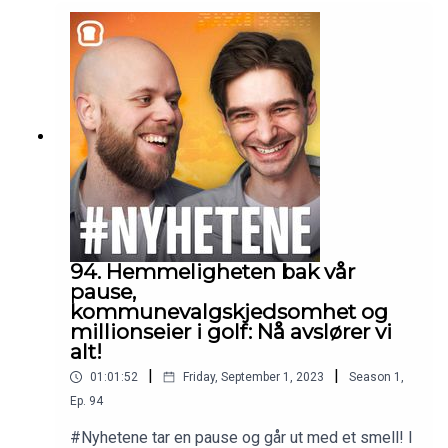
vinterpyser i dette landet? Dette og mye mer får
du høre om når #Nyhetene er tilbake! Øyvind og
Christoffer glir rett tilbake inn i sin vanlige
dynamikk sammen med ukas gjest som er Adrian
fra humoruniverset «Skal vi bade?». Christoffer
presterer som vanlig når han må konkurrere med
Adrian om ukas nyheter, men han har heldigvis
med seg en oppsiktsvekkende nyhet i «Ukas
boblere», spalten med saker som ikke nådde helt
opp i ukens nyhetsbilde.
94. Hemmeligheten bak vår
pause,
kommunevalgskjedsomhet og
millionseier i golf: Nå avslører vi
alt!
|
|
01:01:52
Friday, September 1, 2023
Season
1
,
Ep.
94
#Nyhetene tar en pause og går ut med et smell! I