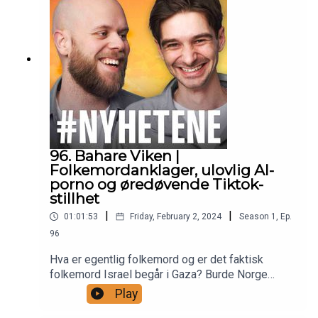
blant annet en intens konkurranse mellom
brødrene og Christoffer har med seg noen fete
boblere, altså sakene som ikke nådde helt opp i
nyhetsbildet den siste uka.
96. Bahare Viken |
Folkemordanklager, ulovlig AI-
porno og øredøvende Tiktok-
stillhet
|
|
01:01:53
Friday, February 2, 2024
Season
1
,
Ep.
96
Hva er egentlig folkemord og er det faktisk
folkemord Israel begår i Gaza? Burde Norge
boikotte MGP så lenge Israel skal være med? Og
Play
hvordan kan Taylor Swift få en avgjørende rolle i