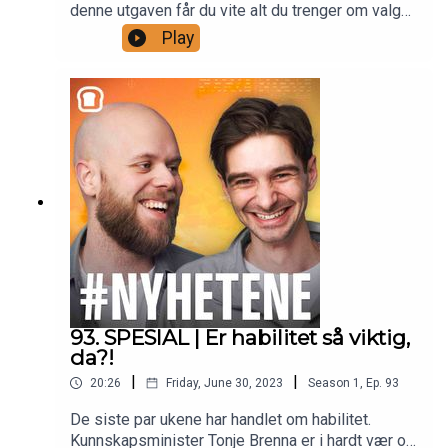
denne utgaven får du vite alt du trenger om valget
den 11.september når Christoffer vurderer om
Play
han skal finne seg et parti å stemme på eller om
han skal stemme blankt. Vi snakker også om den
siste saken i rekken av kaos rundt regjeringen,
nemlig aksjekjøpene til Utenriksminister Anniken
Huitfeldts mann. I tillegg får du høre om tidenes
drap i Russland, den tafsete spanske
fotballpresidenten og hans sultestreikende mor,
ny koronavirus-variant, enorme premiepenger til
den norske gromgutten i golfens verden og
dramaet rundt Amanda-prisen.
93. SPESIAL | Er habilitet så viktig,
da?!
|
|
20:26
Friday, June 30, 2023
Season
1
,
Ep.
93
De siste par ukene har handlet om habilitet.
Kunnskapsminister Tonje Brenna er i hardt vær og