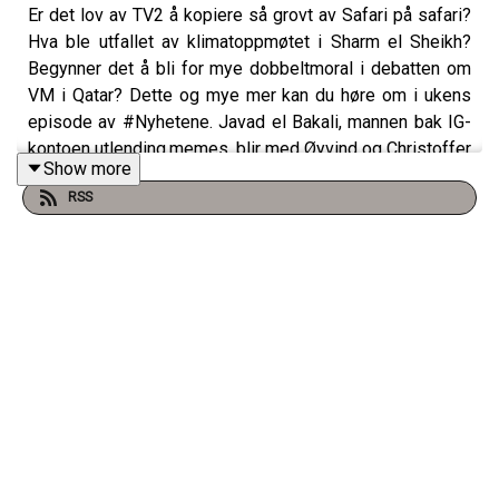
Er det lov av TV2 å kopiere så grovt av Safari på safari?
Hva ble utfallet av klimatoppmøtet i Sharm el Sheikh?
Begynner det å bli for mye dobbeltmoral i debatten om
VM i Qatar? Dette og mye mer kan du høre om i ukens
episode av #Nyhetene. Javad el Bakali, mannen bak IG-
kontoen utlending.memes, blir med Øyvind og Christoffer
Show more
på en lattermild oppsummering av den siste ukas
RSS
nyhetsbilde.