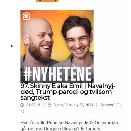
97. Skinny E aka Emil | Navalnyj-
død, Trump-parodi og tvilsom
sangtekst
|
|
01:02:16
Friday, February 23, 2024
Season
1
,
Ep.
97
Hvorfor ville Putin se Navalnyi død? Og hvordan
går det med krigen i Ukraina? Er Israels