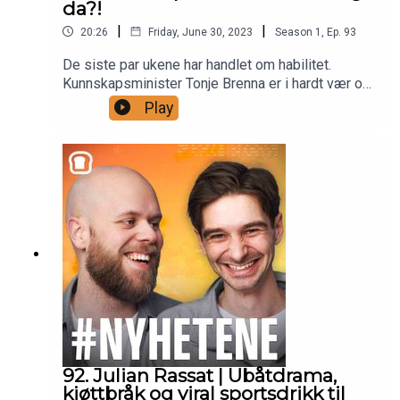
da?!
|
|
20:26
Friday, June 30, 2023
Season
1
,
Ep.
93
De siste par ukene har handlet om habilitet.
Kunnskapsminister Tonje Brenna er i hardt vær og
Kultur- og likestillingsminister Anette
Play
Trettebergstuen måtte gå av. Men hva er egentlig
habilitet? Og hvorfor er det så viktig at politikere
er nøye med dette? I denne ukas #Nyhetene gir
Øyvind deg en kort innføring i habilitet og
diskuterer de to sakene som har preget norsk
politikk de siste ukene.
92. Julian Rassat | Ubåtdrama,
kjøttbråk og viral sportsdrikk til