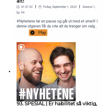
alt!
|
|
01:01:52
Friday, September 1, 2023
Season
1
,
Ep.
94
#Nyhetene tar en pause og går ut med et smell! I
denne utgaven får du vite alt du trenger om valget
den 11.september når Christoffer vurderer om
Play
han skal finne seg et parti å stemme på eller om
han skal stemme blankt. Vi snakker også om den
siste saken i rekken av kaos rundt regjeringen,
nemlig aksjekjøpene til Utenriksminister Anniken
Huitfeldts mann. I tillegg får du høre om tidenes
drap i Russland, den tafsete spanske
fotballpresidenten og hans sultestreikende mor,
ny koronavirus-variant, enorme premiepenger til
den norske gromgutten i golfens verden og
dramaet rundt Amanda-prisen.
93. SPESIAL | Er habilitet så viktig,