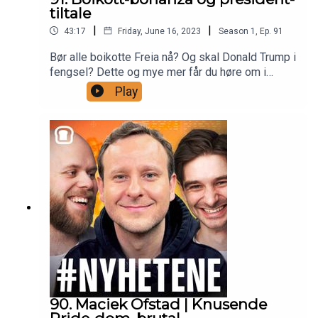
tiltale
|
|
43:17
Friday, June 16, 2023
Season
1
,
Ep.
91
Bør alle boikotte Freia nå? Og skal Donald Trump i
fengsel? Dette og mye mer får du høre om i
ukens utgave der Øyvind og Christoffer loser deg
Play
gjennom den siste ukas nyhetssaker. Du får høre
om Boris Johnson er funnet skyldig i å ha villedet
det britiske parlamentet, hva du har å tjene på det
reviderte nasjonalbudsjettet og Christoffer har
med seg saker som ikke nådde helt opp i ukens
nyhetsbilde.
90. Maciek Ofstad | Knusende