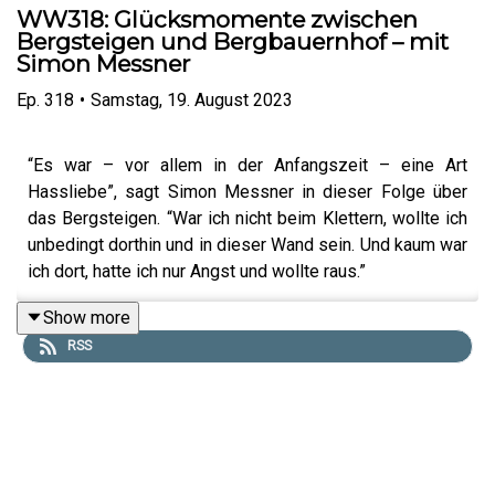
WW318: Glücksmomente zwischen
Bergsteigen und Bergbauernhof – mit
Simon Messner
Ep.
318
•
Samstag, 19. August 2023
“Es war – vor allem in der Anfangszeit – eine Art
Hassliebe”, sagt Simon Messner in dieser Folge über
das Bergsteigen. “War ich nicht beim Klettern, wollte ich
unbedingt dorthin und in dieser Wand sein. Und kaum war
ich dort, hatte ich nur Angst und wollte raus.”
Show more
RSS
Derlei – tatsächliche und vermeintliche – Widersprüche
gibt es in Simons Leben einige – nicht ohne Grund
vergleicht er im Gespräch mit Erik seinen bisherigen
Lebensweg mit einer Südtiroler Bergstraße voller
Biegungen und Aufs und Abs.