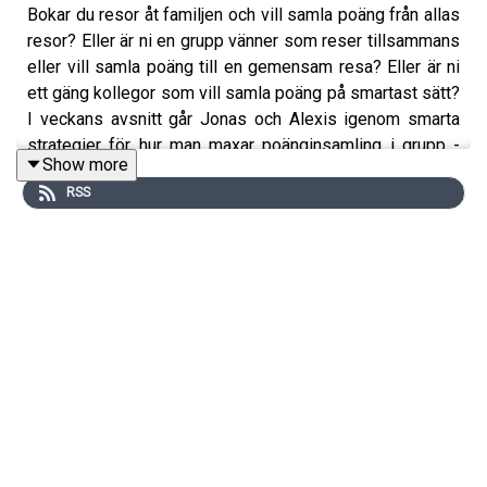
Bokar du resor åt familjen och vill samla poäng från allas
resor? Eller är ni en grupp vänner som reser tillsammans
eller vill samla poäng till en gemensam resa? Eller är ni
ett gäng kollegor som vill samla poäng på smartast sätt?
I veckans avsnitt går Jonas och Alexis igenom smarta
strategier för hur man maxar poänginsamling i grupp -
Show more
Points Pooling, val av kreditkort och extrakort, kampanjer
RSS
och inköp kan göras på smarta sätt för att maxa poängen
som alla kan dela på.