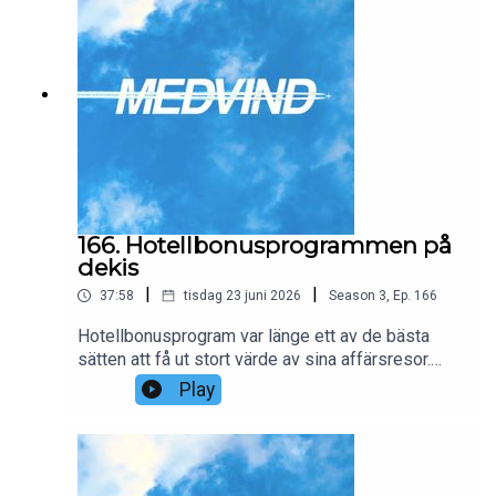
166. Hotellbonusprogrammen på
dekis
|
|
37:58
tisdag 23 juni 2026
Season
3
,
Ep.
166
Hotellbonusprogram var länge ett av de bästa
sätten att få ut stort värde av sina affärsresor.
Genom att samla poäng hos Hilton, Marriott eller
Play
Hyatt kunde resenärer bo på lyxhotell för en
bråkdel av det ordinarie priset. Men de senaste
åren har nästan allt förändrats.I detta avsnitt går vi
igenom hur hotellpoäng fungerar, varför fasta