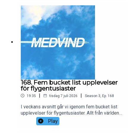
det medför förbättringar över EuroBonus eller
inte.
168. Fem bucket list upplevelser
för flygentusiaster
|
|
19:35
tisdag 7 juli 2026
Season
3
,
Ep.
168
I veckans avsnitt går vi igenom fem bucket list
upplevelser för flygentusiaster. Allt från världens
längsta och kortaste flygningar till exotiska
Play
flygplatser och mycket mer!