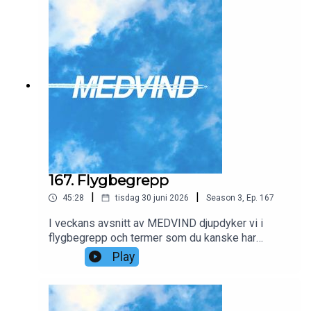
167. Flygbegrepp
|
|
45:28
tisdag 30 juni 2026
Season
3
,
Ep.
167
I veckans avsnitt av MEDVIND djupdyker vi i
flygbegrepp och termer som du kanske har
kommit i kontakt med vid något tillfälle när du har
Play
försökt boka en flygresa för pengar eller poäng.
Vi reder ut innebörden av married segments, city
pairs och mycket mer.