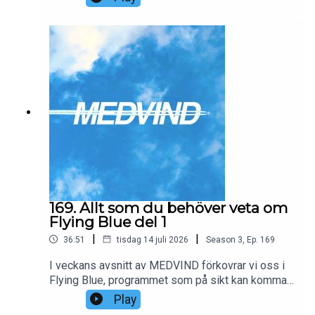
ni behöver veta om programmet, samt huruvida
det medför förbättringar över EuroBonus eller
inte.
169. Allt som du behöver veta om
Flying Blue del 1
|
|
36:51
tisdag 14 juli 2026
Season
3
,
Ep.
169
I veckans avsnitt av MEDVIND förkovrar vi oss i
Flying Blue, programmet som på sikt kan komma
att ersätta SAS EuroBonus. Vi går igenom allt som
Play
ni behöver veta om programmet, samt huruvida