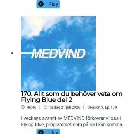
bygger vi Chatflights Air, ett hypotetiskt flygbolag
Play
där samtliga platser ombord endast kan bokas
med bonuspoäng. Vi räknar på en daglig linje
mellan Stockholm och Bangkok med en Boeing
787-9, 80 business class-stolar och fasta
prisnivåer för Saver, Flex och Ultraflex. Hur många
poäng måste säljas, vad kostar varje flygning och
kan ett co-brandat kreditkort göra modellen
lönsam? Resultatet är en affärsplan som låter
oväntat rimlig – åtminstone på pappret.
Investerare är välkomna att höra av sig.
170. Allt som du behöver veta om
Flying Blue del 2
|
|
46:46
tisdag 21 juli 2026
Season
3
,
Ep.
170
I veckans avsnitt av MEDVIND förkovrar vi oss i
Flying Blue, programmet som på sikt kan komma
att ersätta SAS EuroBonus. Vi går igenom allt som
Play