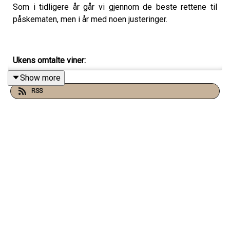
Som i tidligere år går vi gjennom de beste rettene til
påskematen, men i år med noen justeringer.
Ukens omtalte viner:
Show more
Cyprien Arlaud Oka Bourgogne Rouge 2023
RSS
P.A. Larsen Pessac-Léognan 2020
Life From Stone 2024
Lopez Heredia Tondonia Reserva Tinto 2011
Lopez de Heredia Vina Tondonia Gran Reserva Tinto
2001
Lopez de Heredia Viña Tondonia Reserva 2009
Lopez Heredia Tondonia Reserva Tinto 2011