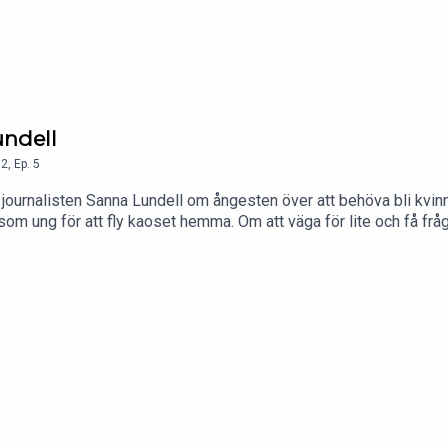
undell
2
,
Ep.
5
ournalisten Sanna Lundell om ångesten över att behöva bli kvinna
r som ung för att fly kaoset hemma. Om att väga för lite och få fr
rade: ”Hur klarar du att ta hand om så många barn och vara sådär
rgen satte sig i kroppen tills hon blev som ett spöke. Om den t
immen. Om varför hon använder botox fast hon inte är fåfäng alls