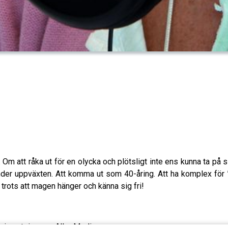
Om att råka ut för en olycka och plötsligt inte ens kunna ta på s
under uppväxten. Att komma ut som 40-åring. Att ha komplex för
 trots att magen hänger och känna sig fri!
ing utgiven av Aller Media.