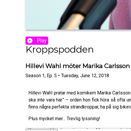
Play
Kroppspodden
Hillevi Wahl möter Marika Carlsson
Season
1
,
Ep.
5
•
Tuesday, June 12, 2018
Hillevi Wahl pratar med komikern Marika Carlsson. 
ska inte vara här” – orden hon fick höra så ofta 
finns några perfekta strandkroppar, ha på sig bikini
Plus mycket mer… Trevlig lyssning!
Kroppspodden är producerad av Allas, en veckotidn