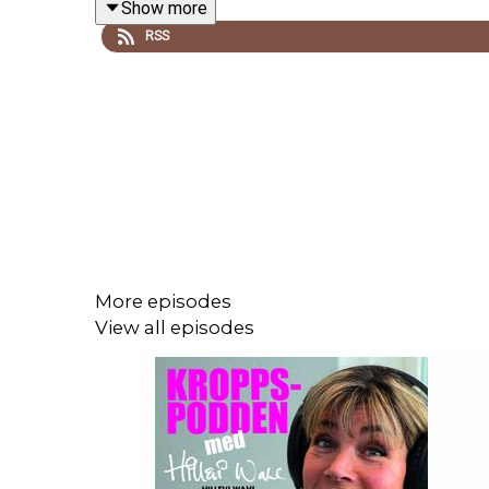
Show more
RSS
Musik: Medley: Upon Letting Go by
Steve Combs
”
More episodes
View all episodes