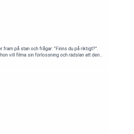
 fram på stan och frågar: ”Finns du på riktigt?”.
on vill filma sin förlossning och rädslan att den
t det är okej att må dåligt och göra fel. Om att göra
s och sköldkörtelbesvär. Och om att hon aldrig