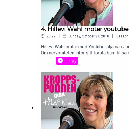
4. Hillevi Wahl möter youtube
|
|
23:27
Sunday, October 21, 2018
Season
Hillevi Wahl pratar med Youtube-stjärnan Jonn
Om nervositeten inför sitt första barn tills
ska gå för fort. Om längtan efter ett svensson
Play
abort som 14-åring. Om varför hon inte vill 
älskat sin kropp så mycket som nu! Trevlig 