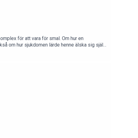
omplex för att vara för smal. Om hur en
kså om hur sjukdomen lärde henne älska sig själv
något att göra med hur den ser ut. Om varför hon
hur viktigt att är att bli peppad av andra