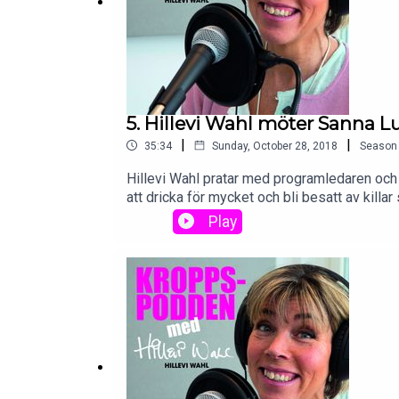
5. Hillevi Wahl möter Sanna L
|
|
35:34
Sunday, October 28, 2018
Season
Hillevi Wahl pratar med programledaren och j
att dricka för mycket och bli besatt av killa
vågen! Om vad hon svarade när pappa Ulf und
Play
jobbigt. Om att mista sin mamma och hur so
full blom och sonen vaknade en gång i halvt
medicinen! Plus mycker mer…