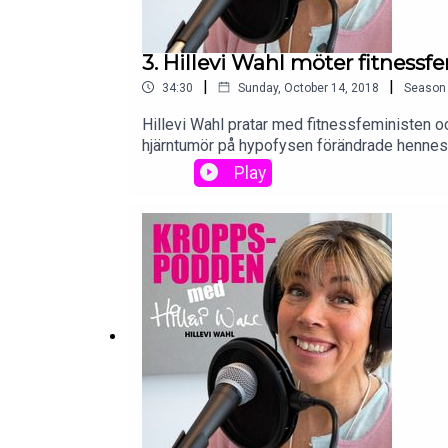
3. Hillevi Wahl möter fitness
|
|
34:30
Sunday, October 14, 2018
Season
Hillevi Wahl pratar med fitnessfeministen o
hjärntumör på hypofysen förändrade hennes 
och träning. Om att upptäcka hur kul det är at
Play
beskriver sig själv som tjock. Om att det inte 
kroppspositiva kvinnor. Och hur man hittar gl