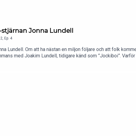
-stjärnan Jonna Lundell
2
,
Ep.
4
a Lundell. Om att ha nästan en miljon följare och att folk kommer
ammans med Joakim Lundell, tidigare känd som ”Jockiboi”. Varför h
liv och att vara en normal familj. Om att det är viktigt att visa at
operera sin näsa längre. Om hur hon lärt sig hantera sin svåra pm
lyssning!