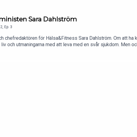
feministen Sara Dahlström
2
,
Ep.
3
ch chefredaktören för Hälsa&Fitness Sara Dahlström. Om att ha k
liv och utmaningarna med att leva med en svår sjukdom. Men oc
t lyfta tunga vikter och bli stolt över sin kropp utan att det har 
alltid är så lätt att älska sin kropp utan tvivel och osäkerhet, och 
ädjen i att må bra och vara i form för livet! Och mycket mer...