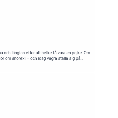
 och längtan efter att hellre få vara en pojke. Om
ågor om anorexi – och idag vägra ställa sig på
 glad?”. Om att knarka Hemnet när livet är
otala utmattningen när hennes medberoende var i
. Och om vad som är den allra bästa