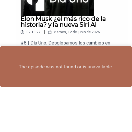
Elon Musk ¿el más rico de la
historia? y la nueva Siri AI
|
02:13:27
viernes, 12 de junio de 2026
#8 | Día Uno: Desglosamos los cambios en
tecnología para que los aproveches en tu negocio
y en tu vida.
Play
Copyright
Tech Santos
Hosted with ❤️ by
Acast