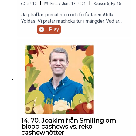
|
|
54:12
Friday, June 18, 2021
Season
5
,
Ep.
15
Jag träffar journalisten och författaren Atilla
Yoldas. Vi pratar machokultur i mängder. Vad är
egentligen manligt? Varför machoideal så
Play
skadliga och vad är det egentligen med män och
kött? Vi pratar om feminism, rasism och
representation. Inte bara att den görs, men att den
görs på rätt sätt.
14. 70. Joakim från Smiling om
blood cashews vs. reko
cashewnötter