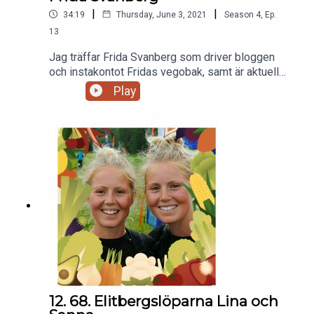
|
|
34:19
Thursday, June 3, 2021
Season
4
,
Ep.
13
Jag träffar Frida Svanberg som driver bloggen
och instakontot Fridas vegobak, samt är aktuell
med boken Veganska godsaker.Vi pratar om hur
Play
bakandet blev räddningen för henne när hon var
som sjukast. Vi pratar favoritbakverk, självklart
om nya boken, smarta tips för att baka veganskt
och annat roligt.
12. 68. Elitbergslöparna Lina och