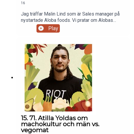
16
Jag träffar Malin Lind som är Sales manager på
nystartade Aloba foods. Vi pratar om Alobas
satsning på nordiska råvaror, svenska
Play
proteinkällor som ärta istället för soja och
algernas unika egenskaper. Vi pratar även om att
göra det enkelt för konsumenteten att göra bra val
utan att lägga ansvaret på dem och att Aloba
foods drömmer om en framtid där vegansk mat är
lika självklart till vardag som till fest!
15. 71. Atilla Yoldas om
machokultur och män vs.
vegomat