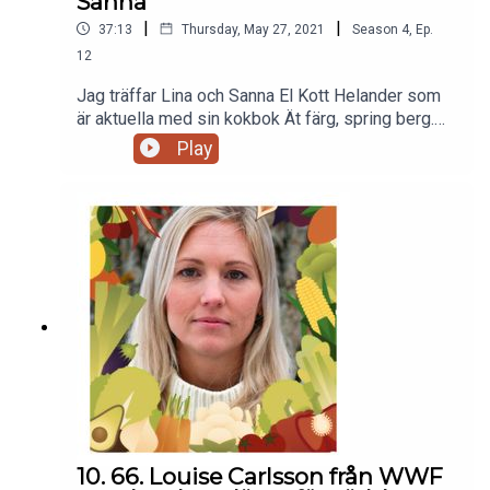
Sanna
|
|
37:13
Thursday, May 27, 2021
Season
4
,
Ep.
12
Jag träffar Lina och Sanna El Kott Helander som
är aktuella med sin kokbok Ät färg, spring berg.
De är elitbergslöpare och tävlar i skyrunning men
Play
även skidalpinism också Adventure Racing. Vi
pratar träning, utmaningar, motgångar, äta
växtbaserat och annat peppande.
10. 66. Louise Carlsson från WWF