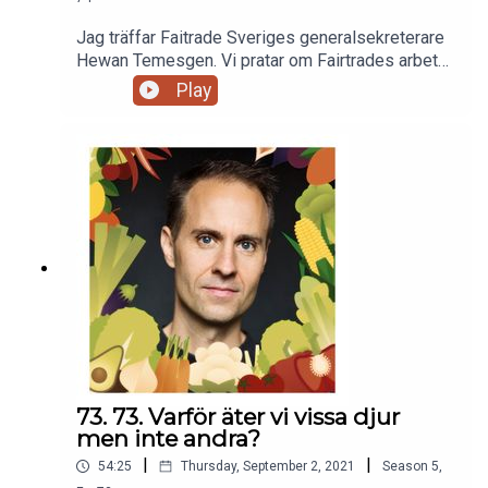
Jag träffar Faitrade Sveriges generalsekreterare
Hewan Temesgen. Vi pratar om Fairtrades arbete
med att förbättra odlare och anställdas
Play
arbetsvillkor och garantera en tryggare
försörjning.Vi pratar även om den mörka baksidan
på varor som vi svenskar konsumerar så gott
som varje dag. Bananer, kaffe, te och kakao.
73. 73. Varför äter vi vissa djur
men inte andra?
|
|
54:25
Thursday, September 2, 2021
Season
5
,