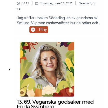
|
|
50:17
Thursday, June 10, 2021
Season
4
,
Ep.
14
Jag träffar Joakim Söderling, en av grundarna av
Smiling. Vi pratar cashewnötter, hur de odlas och
förädlas, den smutscashewindustrin men också
Play
hur de jobbar för att skapa jobb i Västafrika med
schyssta jobb och bra arbetsförhållande.
Superintressant avsnitt!
13. 69. Veganska godsaker med
Frida Svanberg