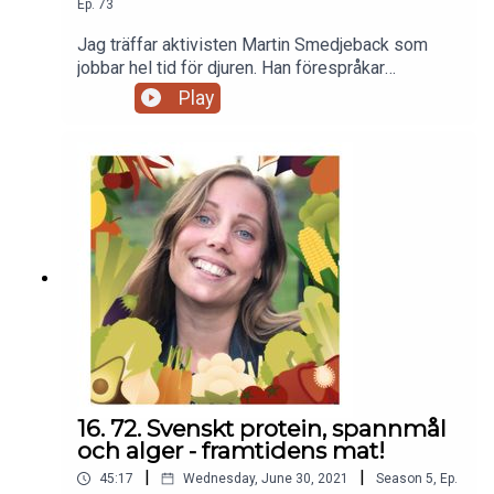
Ep.
73
Jag träffar aktivisten Martin Smedjeback som
jobbar hel tid för djuren. Han förespråkar
ickevåldsmetoder, räddar djur från bland annat
Play
slakterier och föreläser om varför vi väljer att äta
vissa djur men inte andra.
16. 72. Svenskt protein, spannmål
och alger - framtidens mat!
|
|
45:17
Wednesday, June 30, 2021
Season
5
,
Ep.