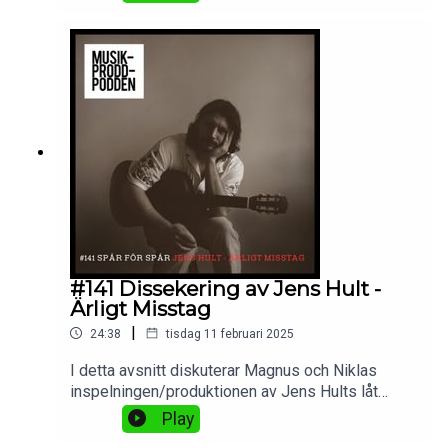
#141 Dissekering av Jens Hult -
Ärligt Misstag
|
24:38
tisdag 11 februari 2025
I detta avsnitt diskuterar Magnus och Niklas
inspelningen/produktionen av Jens Hults låt
Ärligt misstag vilken Niklas spelade in i Studio
Play
Skogsbacka. Vi pratar bland annat om hur kul det