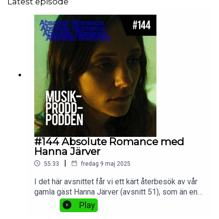
Latest episode
#144 Absolute Romance med
Hanna Järver
|
55:33
fredag 9 maj 2025
I det här avsnittet får vi ett kärt återbesök av vår
gamla gäst Hanna Järver (avsnitt 51), som än en
gång bänkar sig i studion för att prata igenom en
Play
av hennes produktionr. Denna gång är det