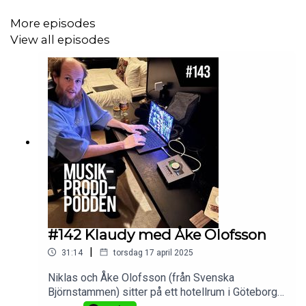
titelspåret från albumet "Absolute Romance" som
vi går igenom. Lite snack om hur Hanna angriper
More episodes
att ge sig in i ännu ett album, syntar och om att
View all episodes
spela in med musiker!Vill man lyssna på albumet
så hittar man det på Spotify här.Programledare:
Joakim Jarl och Magnus Lindberg.
#142 Klaudy med Åke Olofsson
|
31:14
torsdag 17 april 2025
Niklas och Åke Olofsson (från Svenska
Björnstammen) sitter på ett hotellrum i Göteborg