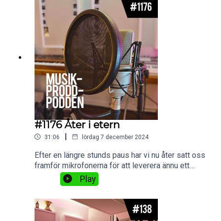
#1176 Åter i etern
|
31:06
lördag 7 december 2024
Efter en längre stunds paus har vi nu åter satt oss
framför mikrofonerna för att leverera ännu ett
avsnitt av Musikprodd-podden! :)
Play