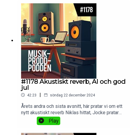
är att spela in liveband, lyssnar på hur enskilda
instrument låter, samt snackar teknik
såklart!Trevlig lyssning.
#1178 Akustiskt reverb, AI och god
jul
|
42:23
söndag 22 december 2024
Årets andra och sista avsnitt, här pratar vi om ett
nytt akustiskt reverb Niklas hittat, Jocke pratar
lite om AI och sin nya M4 Pro-mac. God jul!
Play