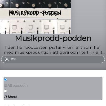
Musikprodd-podden
I den här podcasten pratar vi om allt som har
med musikproduktion att göra och lite till - allt
från låtskrivande och kreativitet till mikrofonval,
RSS
kompressorer och liveljud.
All episodes
About