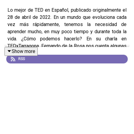
Lo mejor de TED en Español, publicado originalmente el
28 de abril de 2022. En un mundo que evoluciona cada
vez más rápidamente, tenemos la necesidad de
aprender mucho, en muy poco tiempo y durante toda la
vida. ¿Cómo podemos hacerlo? En su charla en
TEDxTarragona, Fernando de la Rosa nos cuenta algunas
Show more
estrategias para aprender más y mejor. Para más ideas
RSS
de TED en Español, te esperamos en
TEDenEspanol.com.