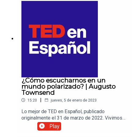
Hoepfner nos cuenta algunas cosas que aprendió
sobre la vida sexual de las parejas, durante sus
37 años como psicóloga. Para más ideas de TED
en Español, te esperamos en TEDenEspanol.com.
¿Cómo escucharnos en un
mundo polarizado? | Augusto
Townsend
|
15:20
jueves, 5 de enero de 2023
Lo mejor de TED en Español, publicado
originalmente el 31 de marzo de 2022. Vivimos
en una época en la que el debate público se está
Play
polarizando cada vez más. Una época en la que