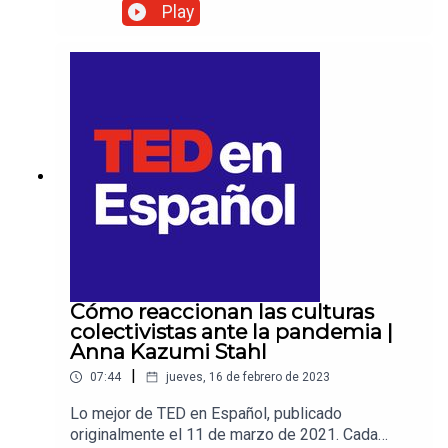
temporadas del podcast. Mientras tanto, los
Play
invitamos a escuchar los cientos de episodios de
las primeras nueve temporadas. Pueden
encontrar todos los episodios
en tedenespanol.com.
Cómo reaccionan las culturas
colectivistas ante la pandemia |
Anna Kazumi Stahl
|
07:44
jueves, 16 de febrero de 2023
Lo mejor de TED en Español, publicado
originalmente el 11 de marzo de 2021. Cada