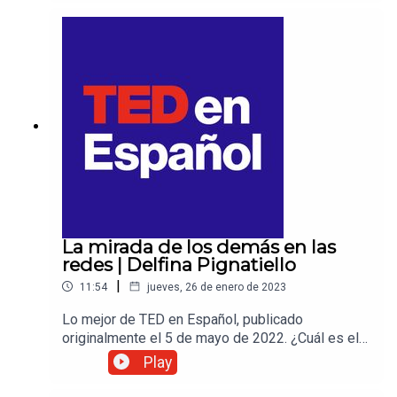
Bravo nos cuenta su experiencia personal en el
espectro autista y nos propone una perspectiva
distinta para comprenderlo y así poder construir
sociedades más inclusivas. Para más ideas de
TED en Español, te esperamos en
TEDenEspanol.com.
La mirada de los demás en las
redes | Delfina Pignatiello
|
11:54
jueves, 26 de enero de 2023
Lo mejor de TED en Español, publicado
originalmente el 5 de mayo de 2022. ¿Cuál es el
peso que tiene la mirada de los demás en cómo
Play
nos sentimos? ¿Y qué pasa cuando las redes
sociales potencian esas miradas? Delfina