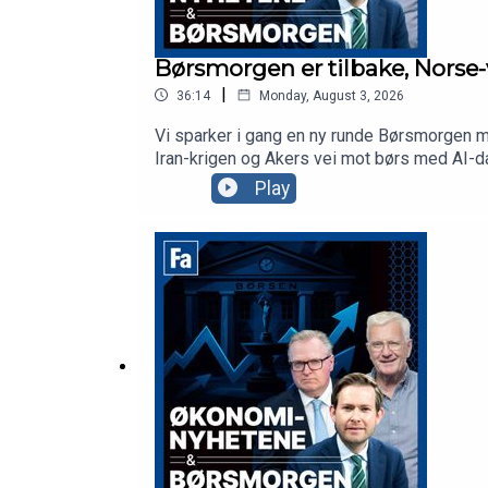
Børsmorgen er tilbake, Norse-
|
36:14
Monday, August 3, 2026
Vi sparker i gang en ny runde Børsmorgen me
Iran-krigen og Akers vei mot børs med AI-d
Euronext for å hjelpe selskaper mot børs i O
Play