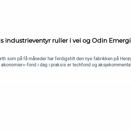
ls industrieventyr ruller i vei og Odin Emer
rth som på få måneder har ferdigstilt den nye fabrikken på Herøy
e økonomier»-fond i dag i praksis er techfond og aksjekommenta