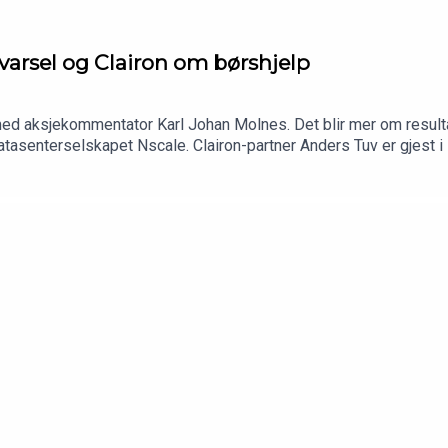
varsel og Clairon om børshjelp
d aksjekommentator Karl Johan Molnes. Det blir mer om resultatv
atasenterselskapet Nscale. Clairon-partner Anders Tuv er gjest
slo eller Stockholm.