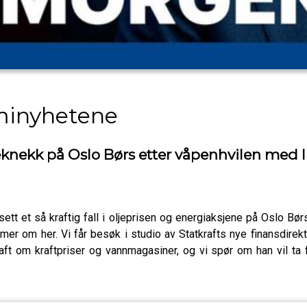
minyhetene
jeknekk på Oslo Børs etter våpenhvilen med 
ett et så kraftig fall i oljeprisen og energiaksjene på Oslo B
 mer om her. Vi får besøk i studio av Statkrafts nye finansdirek
aft om kraftpriser og vannmagasiner, og vi spør om han vil ta