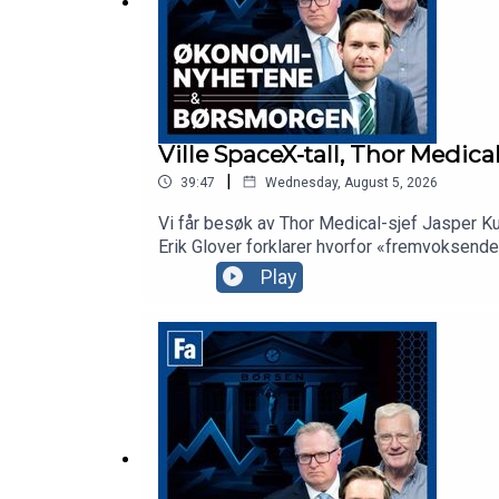
Ville SpaceX-tall, Thor Medica
|
39:47
Wednesday, August 5, 2026
Vi får besøk av Thor Medical-sjef Jasper Ku
Erik Glover forklarer hvorfor «fremvoksend
mer AI og telekom enn Space i SpaceX.
Play