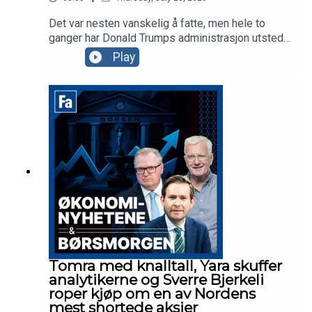
Det var nesten vanskelig å fatte, men hele to
ganger har Donald Trumps administrasjon utstedt
stoppordrer for det godkjente gigantprosjektet
Play
innen havvind, Empire Wind utenfor New York.
Prosjekter tilhørende Ørsted og andre selskaper
ble også forsøkt stoppet, men hva er det som
irriterer presidenten? Vi drar til Brooklyn i New
York for å se på det som er et av Equinors største
prosjekter noensinne.
Tomra med knalltall, Yara skuffer
analytikerne og Sverre Bjerkeli
roper kjøp om en av Nordens
mest shortede aksjer