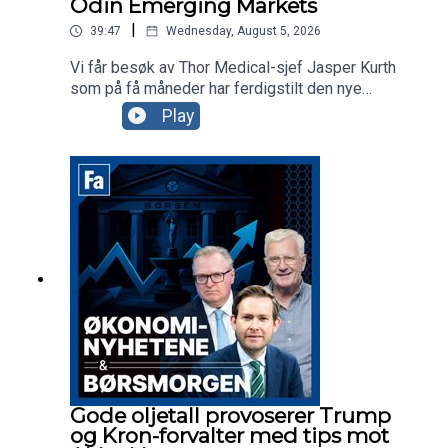
Odin Emerging Markets
|
39:47
Wednesday, August 5, 2026
Vi får besøk av Thor Medical-sjef Jasper Kurth
som på få måneder har ferdigstilt den nye
fabrikken på Herøya og levert første kundeordre.
Play
Odin-forvalter Dan Erik Glover forklarer hvorfor
«fremvoksende økonomier»-fond i dag i praksis
er techfond og aksjekommentator Karl Johan
Molnes minner oss om at det er mer AI og
telekom enn Space i SpaceX.
Gode oljetall provoserer Trump
og Kron-forvalter med tips mot