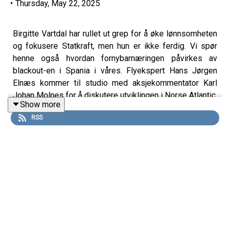
•
Thursday, May 22, 2025
Birgitte Vartdal har rullet ut grep for å øke lønnsomheten
og fokusere Statkraft, men hun er ikke ferdig. Vi spør
henne også hvordan fornybarnæringen påvirkes av
blackout-en i Spania i våres. Flyekspert Hans Jørgen
Elnæs kommer til studio med aksjekommentator Karl
Johan Molnes for å diskutere utviklingen i Norse Atlantic,
Show more
Boeing og Norwegian.
RSS