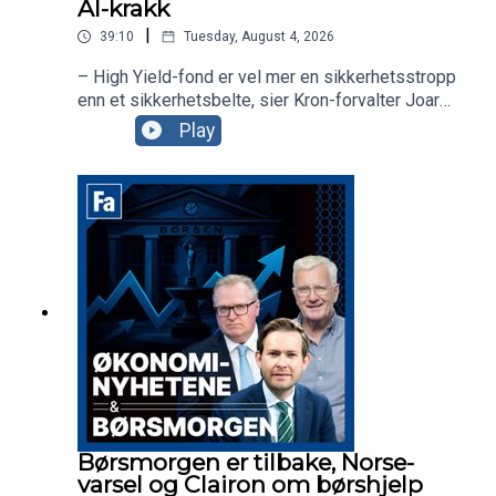
AI-krakk
|
39:10
Tuesday, August 4, 2026
– High Yield-fond er vel mer en sikkerhetsstropp
enn et sikkerhetsbelte, sier Kron-forvalter Joar
Hagatun som diskuterer strategier for de som er
Play
redd for et AI-krakk. Sammen med
aksjekommentator Karl Johan Molnes ser vi
nærmere på dagens nyheter, inkludert ferske tall
fra BP og kursfallet i Norse.
Børsmorgen er tilbake, Norse-
varsel og Clairon om børshjelp