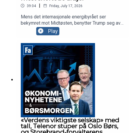
|
39:04
Friday, July 17, 2026
Mens det internasjonale energibyrået ser
bekymret mot Midtøsten, benytter Trump seg av
den beste sendetid til å anklage Kina for
Play
valgresultatet i 2020. Ellers har vi
finansdirektøren i Yara og Tomra-sjefen med oss
for å snakke om ferske tall, mens vi snakker om
markedet og porteføljen til Sverre Bjerkeli i Hvaler
Invest.
«Verdens viktigste selskap» med
tall, Telenor stuper på Oslo Børs,
og Storebrand-forvalterens