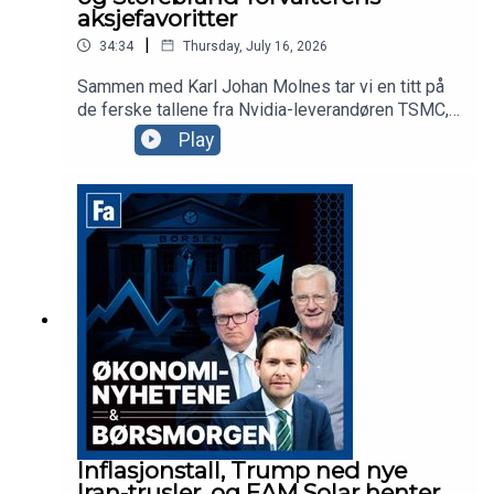
aksjefavoritter
|
34:34
Thursday, July 16, 2026
Sammen med Karl Johan Molnes tar vi en titt på
de ferske tallene fra Nvidia-leverandøren TSMC,
Trumps siste olje-utspill, og Telenor hvor
Play
investorene reagerer med å sende aksjen rett ned
på Oslo Børs. Vi får også besøk av Storebrand-
forvalter Sunniva Bratt Slette, som forteller om
strategien og aksjefavorittene til fondet
Fremtidens Byer.
Inflasjonstall, Trump ned nye
Iran-trusler, og EAM Solar henter