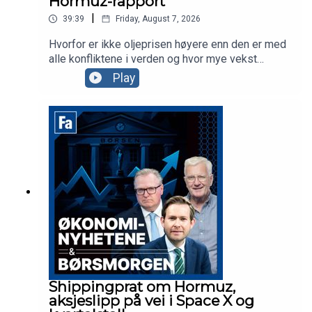
Hormuz-rapport
|
39:39
Friday, August 7, 2026
Hvorfor er ikke oljeprisen høyere enn den er med
alle konfliktene i verden og hvor mye vekst
skaper satellittsatsingen som skjer i
Play
teknologibransjen? Vi spør dagens to gjester,
konsernsjef Vegard Wollan i Nordic
Semiconductor og oljeanalytiker i Pareto, Tom
Erik Kristiansen.
Shippingprat om Hormuz,
aksjeslipp på vei i Space X og