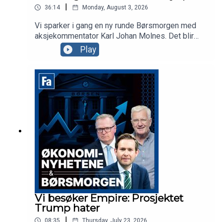
|
36:14
Monday, August 3, 2026
Vi sparker i gang en ny runde Børsmorgen med
aksjekommentator Karl Johan Molnes. Det blir
mer om resultatvarselet fra flyselskapet Norse,
Play
utviklingen i Iran-krigen og Akers vei mot børs
med AI-datasenterselskapet Nscale. Clairon-
partner Anders Tuv er gjest i studio for å snakke
om samarbeidet deres med Euronext for å hjelpe
selskaper mot børs i Oslo eller Stockholm.
Vi besøker Empire: Prosjektet
Trump hater
|
08:35
Thursday, July 23, 2026