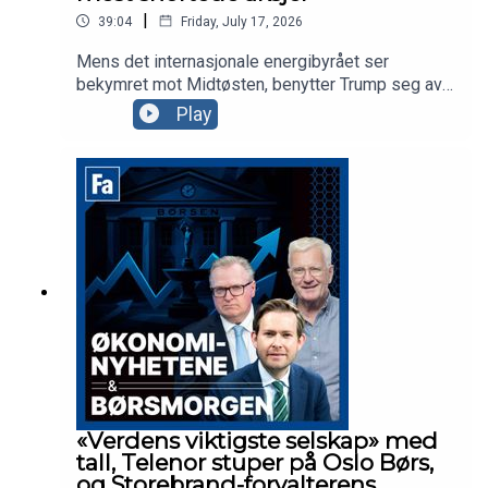
|
39:04
Friday, July 17, 2026
Mens det internasjonale energibyrået ser
bekymret mot Midtøsten, benytter Trump seg av
den beste sendetid til å anklage Kina for
Play
valgresultatet i 2020. Ellers har vi
finansdirektøren i Yara og Tomra-sjefen med oss
for å snakke om ferske tall, mens vi snakker om
markedet og porteføljen til Sverre Bjerkeli i Hvaler
Invest.
«Verdens viktigste selskap» med
tall, Telenor stuper på Oslo Børs,
og Storebrand-forvalterens