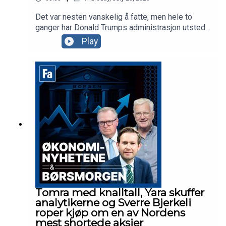
Det var nesten vanskelig å fatte, men hele to
ganger har Donald Trumps administrasjon utstedt
stoppordrer for det godkjente gigantprosjektet
Play
innen havvind, Empire Wind utenfor New York.
Prosjekter tilhørende Ørsted og andre selskaper
ble også forsøkt stoppet, men hva er det som
irriterer presidenten? Vi drar til Brooklyn i New
York for å se på det som er et av Equinors største
prosjekter noensinne.
Tomra med knalltall, Yara skuffer
analytikerne og Sverre Bjerkeli
roper kjøp om en av Nordens
mest shortede aksjer