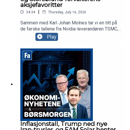
aksjefavoritter
|
34:34
Thursday, July 16, 2026
Sammen med Karl Johan Molnes tar vi en titt på
de ferske tallene fra Nvidia-leverandøren TSMC,
Trumps siste olje-utspill, og Telenor hvor
Play
investorene reagerer med å sende aksjen rett ned
på Oslo Børs. Vi får også besøk av Storebrand-
forvalter Sunniva Bratt Slette, som forteller om
strategien og aksjefavorittene til fondet
Fremtidens Byer.
Inflasjonstall, Trump ned nye
Iran-trusler, og EAM Solar henter