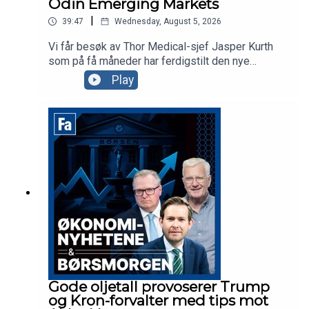
Odin Emerging Markets
|
39:47
Wednesday, August 5, 2026
Vi får besøk av Thor Medical-sjef Jasper Kurth
som på få måneder har ferdigstilt den nye
fabrikken på Herøya og levert første kundeordre.
Play
Odin-forvalter Dan Erik Glover forklarer hvorfor
«fremvoksende økonomier»-fond i dag i praksis
er techfond og aksjekommentator Karl Johan
Molnes minner oss om at det er mer AI og
telekom enn Space i SpaceX.
Gode oljetall provoserer Trump
og Kron-forvalter med tips mot