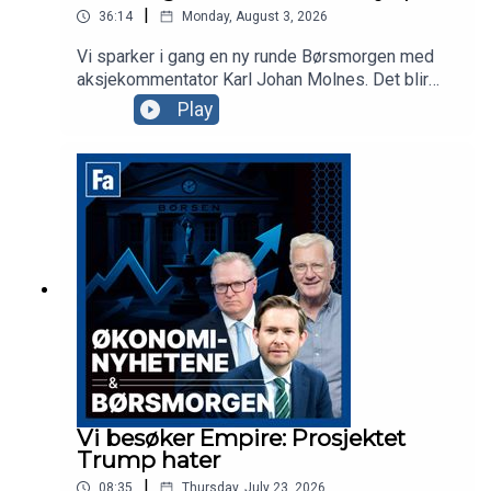
|
36:14
Monday, August 3, 2026
Vi sparker i gang en ny runde Børsmorgen med
aksjekommentator Karl Johan Molnes. Det blir
mer om resultatvarselet fra flyselskapet Norse,
Play
utviklingen i Iran-krigen og Akers vei mot børs
med AI-datasenterselskapet Nscale. Clairon-
partner Anders Tuv er gjest i studio for å snakke
om samarbeidet deres med Euronext for å hjelpe
selskaper mot børs i Oslo eller Stockholm.
Vi besøker Empire: Prosjektet
Trump hater
|
08:35
Thursday, July 23, 2026