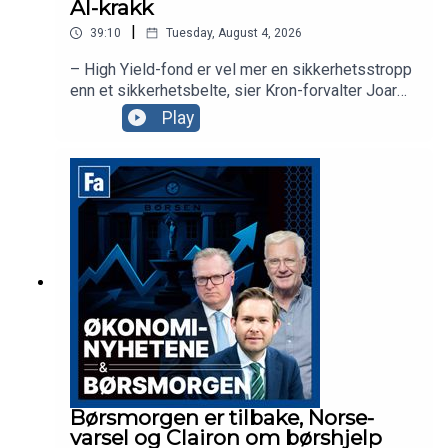
AI-krakk
|
39:10
Tuesday, August 4, 2026
– High Yield-fond er vel mer en sikkerhetsstropp
enn et sikkerhetsbelte, sier Kron-forvalter Joar
Hagatun som diskuterer strategier for de som er
Play
redd for et AI-krakk. Sammen med
aksjekommentator Karl Johan Molnes ser vi
nærmere på dagens nyheter, inkludert ferske tall
fra BP og kursfallet i Norse.
Børsmorgen er tilbake, Norse-
varsel og Clairon om børshjelp