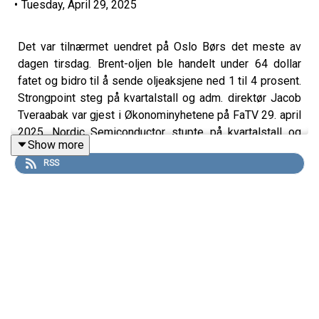
•
Tuesday, April 29, 2025
Det var tilnærmet uendret på Oslo Børs det meste av
dagen tirsdag. Brent-oljen ble handelt under 64 dollar
fatet og bidro til å sende oljeaksjene ned 1 til 4 prosent.
Strongpoint steg på kvartalstall og adm. direktør Jacob
Tveraabak var gjest i Økonominyhetene på FaTV 29. april
2025. Nordic Semiconductor stupte på kvartalstall og
Show more
analytiker Christoffer Wang Bjørnsen i DNB Markets,
RSS
som følger selskapet tett, var gjest i Økonominyhetene
på FaTV 29. april 2025.