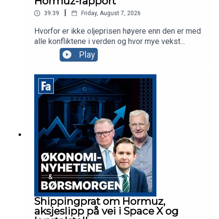
Hormuz-rapport
|
39:39
Friday, August 7, 2026
Hvorfor er ikke oljeprisen høyere enn den er med
alle konfliktene i verden og hvor mye vekst
skaper satellittsatsingen som skjer i
Play
teknologibransjen? Vi spør dagens to gjester,
konsernsjef Vegard Wollan i Nordic
Semiconductor og oljeanalytiker i Pareto, Tom
Erik Kristiansen.
Shippingprat om Hormuz,
aksjeslipp på vei i Space X og