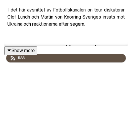
I det här avsnittet av Fotbollskanalen on tour diskuterar
Olof Lundh och Martin von Knorring Sveriges insats mot
Ukraina och reaktionerna efter segern.
Skicka in dina tankar och frågor till olof.lundh@tv4.se
Show more
andreas.sundberg@tv4.se eller
RSS
martin.vonknorring@tv4.se