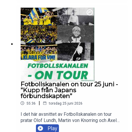
reaktionerna efter matchen och vad som väntar
Sverige i VM-slutspelet.Skicka in dina tankar och
frågor till olof.lundh@tv4.se ,
martin.vonknorring@tv4.se eller
axel.pileby@tv4.se
Fotbollskanalen on tour 25 juni -
”Kupp från Japans
förbundskapten”
|
55:36
torsdag 25 juni 2026
I det här avsnittet av Fotbollskanalen on tour
pratar Olof Lundh, Martin von Knorring och Axel
Pileby om förutsättningarna och statusen i det
Play