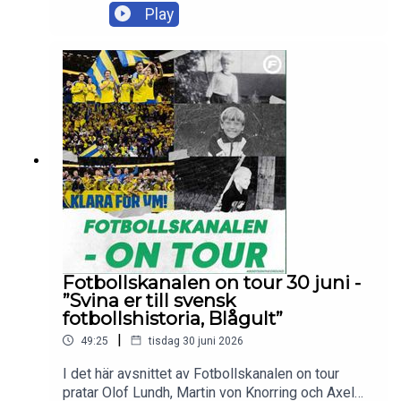
om Sveriges förlust mot Frankrike och
Play
reaktionerna efter matchen, samt svarar på
lyssnarfrågor med mera.Skicka in dina tankar och
frågor till olof.lundh@tv4.se ,
martin.vonknorring@tv4.se eller
axel.pileby@tv4.se
Fotbollskanalen on tour 30 juni -
”Svina er till svensk
fotbollshistoria, Blågult”
|
49:25
tisdag 30 juni 2026
I det här avsnittet av Fotbollskanalen on tour
pratar Olof Lundh, Martin von Knorring och Axel