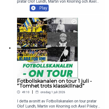
pratar Olof Lundh, Martin von Knorring och Axel
Pileby om Graham Potters presskonferens och
Play
om det som komma skall för Sveriges
herrlandslag. Trion svarar även på flera
lyssnarfrågor och tackar för sig efter den
svenska VM-sommaren.Skicka in dina tankar och
frågor till olof.lundh@tv4.se ,
martin.vonknorring@tv4.se eller
axel.pileby@tv4.se
Fotbollskanalen on tour 1 juli -
”Tomhet trots klasskillnad”
|
49:10
onsdag 1 juli 2026
I detta avsnitt av Fotbollskanalen on tour pratar
Olof Lundh, Martin von Knorring och Axel Pileby