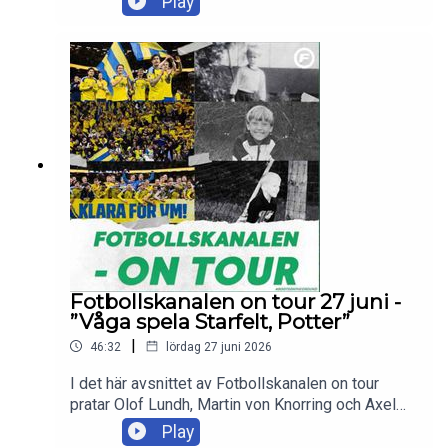
Play
lägret, gårdagens intervjurunda och svarar på flera
lyssnarfrågor.Skicka in dina tankar och frågor till
olof.lundh@tv4.se , martin.vonknorring@tv4.se
eller axel.pileby@tv4.se
Fotbollskanalen on tour 27 juni -
”Våga spela Starfelt, Potter”
|
46:32
lördag 27 juni 2026
I det här avsnittet av Fotbollskanalen on tour
pratar Olof Lundh, Martin von Knorring och Axel
Pileby om det senaste från det svenska VM-
Play
lägret och vilket landslag Sverige med 99,99