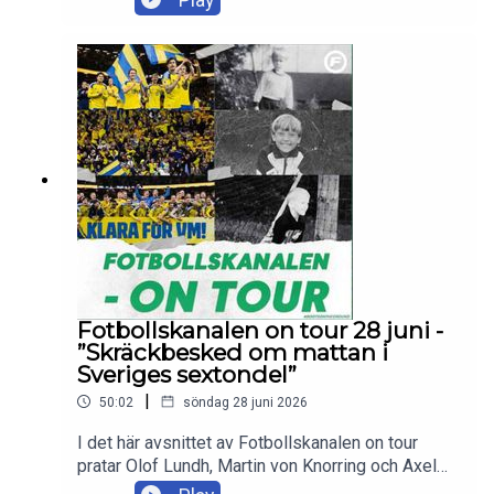
lägret inför tisdagens match mot Frankrike, samt
svarar på lyssnarfrågor.Skicka in dina tankar och
frågor till olof.lundh@tv4.se ,
martin.vonknorring@tv4.se eller
axel.pileby@tv4.se
Fotbollskanalen on tour 28 juni -
”Skräckbesked om mattan i
Sveriges sextondel”
|
50:02
söndag 28 juni 2026
I det här avsnittet av Fotbollskanalen on tour
pratar Olof Lundh, Martin von Knorring och Axel
Pileby om det senaste från det svenska VM-