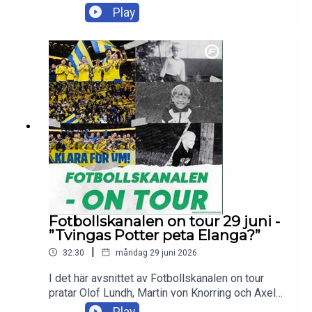
Pileby om det svenska VM-lägret inför kvällens
Play
VM-rysare mot Frankrike, samt svarar på flera
lyssnarfrågor.Skicka in dina tankar och frågor till
olof.lundh@tv4.se , martin.vonknorring@tv4.se
eller axel.pileby@tv4.se
Fotbollskanalen on tour 29 juni -
”Tvingas Potter peta Elanga?”
|
32:30
måndag 29 juni 2026
I det här avsnittet av Fotbollskanalen on tour
pratar Olof Lundh, Martin von Knorring och Axel
Pileby om det senaste från det svenska VM-
Play