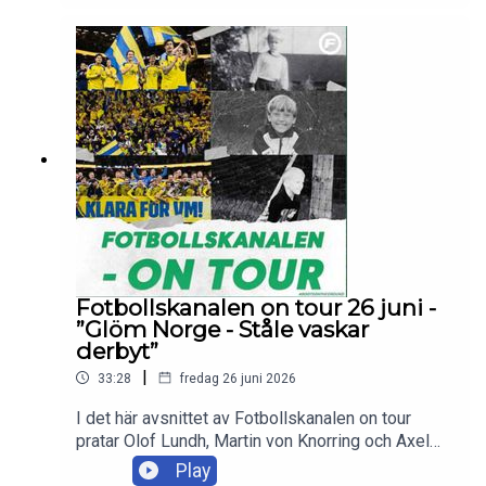
procents sannolikhet ställs mot i slutspelet.
Dessutom svarar de på lyssnarfrågor.Skicka in
dina tankar och frågor till olof.lundh@tv4.se ,
martin.vonknorring@tv4.se eller
axel.pileby@tv4.se
Fotbollskanalen on tour 26 juni -
”Glöm Norge - Ståle vaskar
derbyt”
|
33:28
fredag 26 juni 2026
I det här avsnittet av Fotbollskanalen on tour
pratar Olof Lundh, Martin von Knorring och Axel
Pileby om Sveriges 1–1-resultat mot Japan,
Play