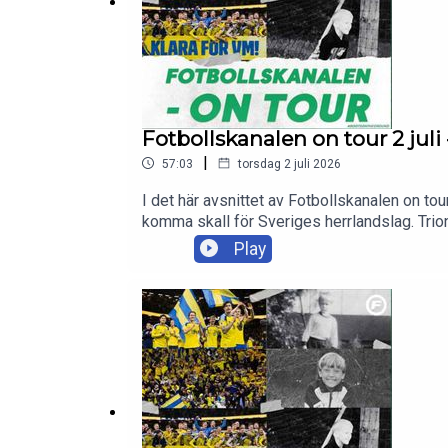
Fotbollskanalen on tour 2 juli
|
57:03
torsdag 2 juli 2026
I det här avsnittet av Fotbollskanalen on t
komma skall för Sveriges herrlandslag. Trio
frågor till olof.lundh@tv4.se , martin.vonkn
Play