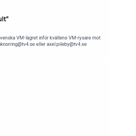
lt”
t svenska VM-lägret inför kvällens VM-rysare mot
vonknorring@tv4.se eller axel.pileby@tv4.se