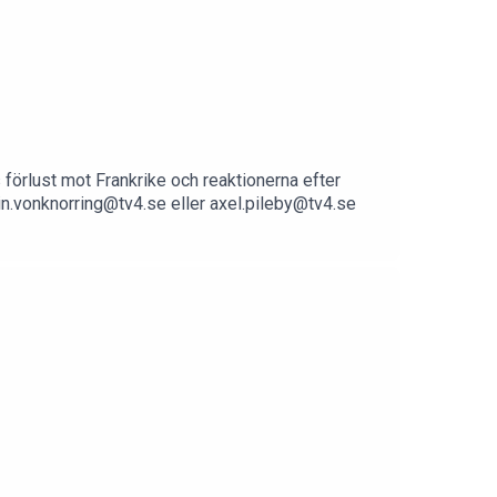
 förlust mot Frankrike och reaktionerna efter
tin.vonknorring@tv4.se eller axel.pileby@tv4.se