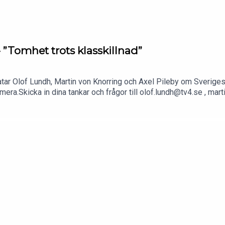
- ”Tomhet trots klasskillnad”
ratar Olof Lundh, Martin von Knorring och Axel Pileby om Sveriges
ra.Skicka in dina tankar och frågor till olof.lundh@tv4.se , mar