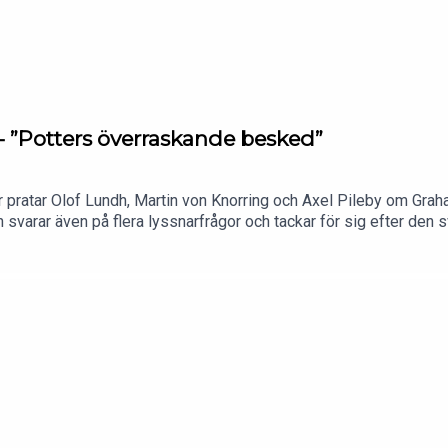
 - ”Potters överraskande besked”
our pratar Olof Lundh, Martin von Knorring och Axel Pileby om 
n svarar även på flera lyssnarfrågor och tackar för sig efter de
orring@tv4.se eller axel.pileby@tv4.se