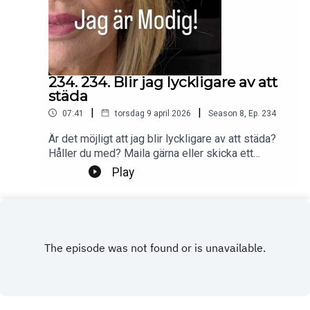
234. 234. Blir jag lyckligare av att
städa
|
|
07:41
torsdag 9 april 2026
Season
8
,
Ep.
234
Är det möjligt att jag blir lyckligare av att städa?
Håller du med? Maila gärna eller skicka ett
DM.Foto: PrivatProduktion, redigering och klipp:
Play
Heli BrewitzMusik: Lic. NEO SoundsKontakt
podcast: jagarmodig@gmail.comFölj oss:
instagram.com/jagarmodig/