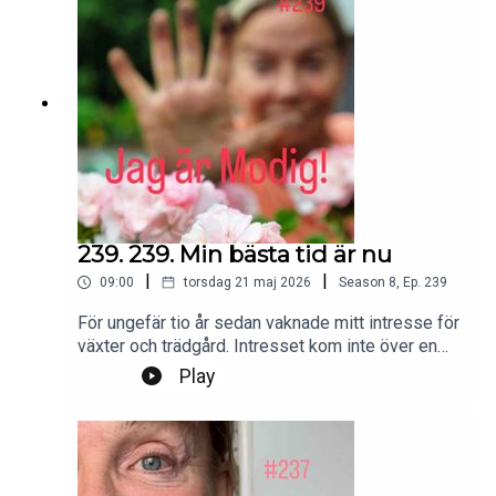
jagarmodig@gmail.comFölj oss:
instagram.com/jagarmodig/
239. 239. Min bästa tid är nu
|
|
09:00
torsdag 21 maj 2026
Season
8
,
Ep.
239
För ungefär tio år sedan vaknade mitt intresse för
växter och trädgård. Intresset kom inte över en
natt. Det smög sig på försiktigt.Foto:
Play
PrivatProduktion, redigering och klipp: Heli
BrewitzMusik: Lic. NEO SoundsKontakt podcast:
jagarmodig@gmail.comFölj oss:
instagram.com/jagarmodig/