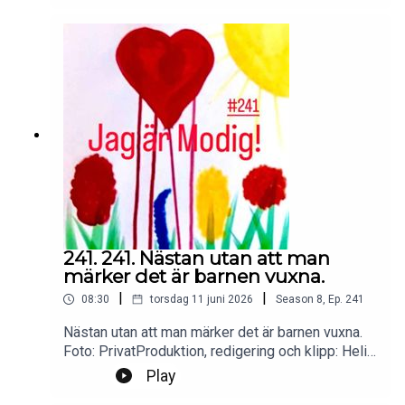
SoundsKontakt podcast:
jagarmodig@gmail.comFölj oss:
instagram.com/jagarmodig/
241. 241. Nästan utan att man
märker det är barnen vuxna.
|
|
08:30
torsdag 11 juni 2026
Season
8
,
Ep.
241
Nästan utan att man märker det är barnen vuxna.
Foto: PrivatProduktion, redigering och klipp: Heli
BrewitzMusik: Lic. NEO SoundsKontakt podcast:
Play
jagarmodig@gmail.comFölj oss: