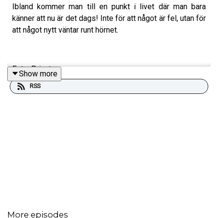
Ibland kommer man till en punkt i livet där man bara
känner att nu är det dags! Inte för att något är fel, utan för
att något nytt väntar runt hörnet.
Foto: Privat
Show more
RSS
Produktion, redigering och klipp: Heli Brewitz
Musik: Lic. NEO Sounds
Kontakt podcast: jagarmodig@gmail.com
Följ oss:
instagram.com/jagarmodig/
En podd om livet. Om mod i vardagen, det där stilla
modet som inte alltid syns, men som gör skillnad varje
dag.
More episodes