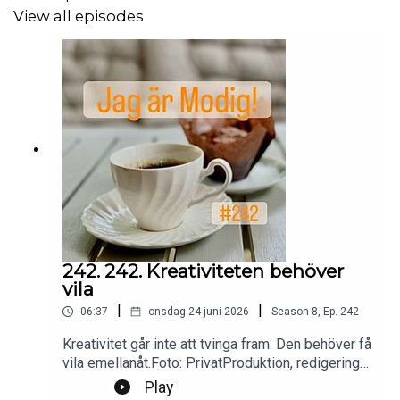
View all episodes
242. 242. Kreativiteten behöver
vila
|
|
06:37
onsdag 24 juni 2026
Season
8
,
Ep.
242
Kreativitet går inte att tvinga fram. Den behöver få
vila emellanåt.Foto: PrivatProduktion, redigering
och klipp: Heli BrewitzMusik: Lic. NEO
Play