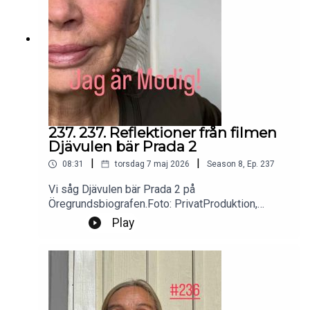
237. 237. Reflektioner från filmen
Djävulen bär Prada 2
|
|
08:31
torsdag 7 maj 2026
Season
8
,
Ep.
237
Vi såg Djävulen bär Prada 2 på
Öregrundsbiografen.Foto: PrivatProduktion,
redigering och klipp: Heli BrewitzMusik: Lic. NEO
Play
SoundsKontakt podcast:
jagarmodig@gmail.comFölj oss:
instagram.com/jagarmodig/