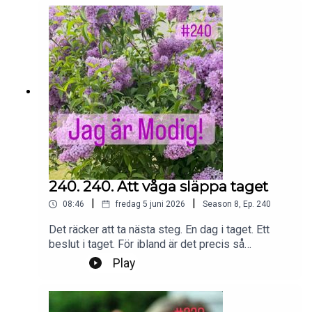
instagram.com/jagarmodig/
240. 240. Att våga släppa taget
|
|
08:46
fredag 5 juni 2026
Season
8
,
Ep.
240
Det räcker att ta nästa steg. En dag i taget. Ett
beslut i taget. För ibland är det precis så
förändring ser ut. Som många små steg som
Play
tillsammans tar oss vidare.Foto: PrivatProduktion,
redigering och klipp: Heli BrewitzMusik: Lic. NEO
SoundsKontakt podcast: