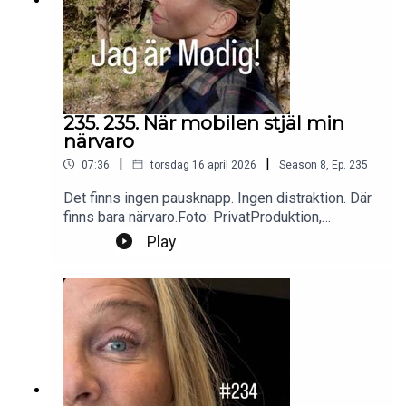
235. 235. När mobilen stjäl min
närvaro
|
|
07:36
torsdag 16 april 2026
Season
8
,
Ep.
235
Det finns ingen pausknapp. Ingen distraktion. Där
finns bara närvaro.Foto: PrivatProduktion,
redigering och klipp: Heli BrewitzMusik: Lic. NEO
Play
SoundsKontakt podcast:
jagarmodig@gmail.comFölj oss:
instagram.com/jagarmodig/