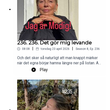
236. 236. Det gör mig levande
|
|
08:08
torsdag 23 april 2026
Season
8
,
Ep.
236
Och det sker så naturligt att man knappt märker
när det egna börjar hamna längre ner på listan. Av
vana. Av kärlek.Jag blir påmind om att
Play
egenomsorg inte är en lyx. Det är en
nödvändighet.Foto: PrivatProduktion, redigering
och klipp: Heli BrewitzMusik: Lic. NEO
SoundsKontakt podcast:
jagarmodig@gmail.comFölj oss:
instagram.com/jagarmodig/