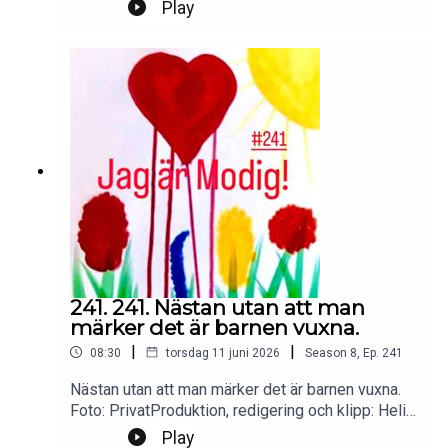
och klipp: Heli BrewitzMusik: Lic. NEO
Play
SoundsKontakt podcast:
jagarmodig@gmail.comFölj oss:
instagram.com/jagarmodig/
241. 241. Nästan utan att man
märker det är barnen vuxna.
|
|
08:30
torsdag 11 juni 2026
Season
8
,
Ep.
241
Nästan utan att man märker det är barnen vuxna.
Foto: PrivatProduktion, redigering och klipp: Heli
BrewitzMusik: Lic. NEO SoundsKontakt podcast:
Play