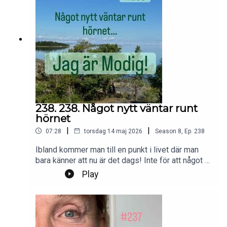
238. 238. Något nytt väntar runt
hörnet
|
|
07:28
torsdag 14 maj 2026
Season
8
,
Ep.
238
Ibland kommer man till en punkt i livet där man
bara känner att nu är det dags! Inte för att något är
fel, utan för att något nytt väntar runt hörnet.Foto:
Play
PrivatProduktion, redigering och klipp: Heli
BrewitzMusik: Lic. NEO SoundsKontakt podcast:
jagarmodig@gmail.comFölj oss:
instagram.com/jagarmodig/