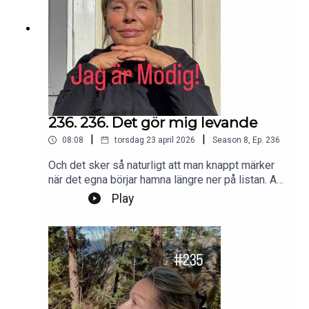
236. 236. Det gör mig levande
|
|
08:08
torsdag 23 april 2026
Season
8
,
Ep.
236
Och det sker så naturligt att man knappt märker
när det egna börjar hamna längre ner på listan. Av
vana. Av kärlek.Jag blir påmind om att
Play
egenomsorg inte är en lyx. Det är en
nödvändighet.Foto: PrivatProduktion, redigering
och klipp: Heli BrewitzMusik: Lic. NEO
SoundsKontakt podcast:
jagarmodig@gmail.comFölj oss:
instagram.com/jagarmodig/