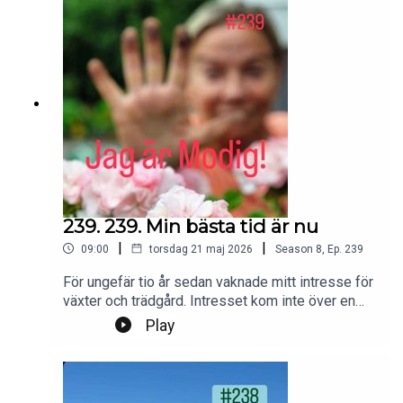
SoundsKontakt podcast:
jagarmodig@gmail.comFölj oss:
instagram.com/jagarmodig/
239. 239. Min bästa tid är nu
|
|
09:00
torsdag 21 maj 2026
Season
8
,
Ep.
239
För ungefär tio år sedan vaknade mitt intresse för
växter och trädgård. Intresset kom inte över en
natt. Det smög sig på försiktigt.Foto:
Play
PrivatProduktion, redigering och klipp: Heli
BrewitzMusik: Lic. NEO SoundsKontakt podcast:
jagarmodig@gmail.comFölj oss:
instagram.com/jagarmodig/