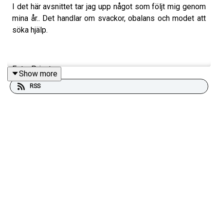
I det här avsnittet tar jag upp något som följt mig genom
mina år.. Det handlar om svackor, obalans och modet att
söka hjälp.
Foto: Privat
Show more
RSS
Produktion, redigering och klipp: Heli Brewitz
Musik: Lic. NEO Sounds
Kontakt podcast: jagarmodig@gmail.com
Följ oss:
instagram.com/jagarmodig/
En podd om livet. Om mod i vardagen, det där stilla
modet som inte alltid syns, men som gör skillnad varje
dag.