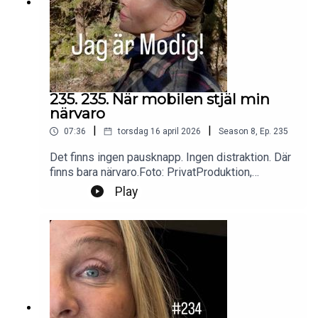
235. 235. När mobilen stjäl min
närvaro
|
|
07:36
torsdag 16 april 2026
Season
8
,
Ep.
235
Det finns ingen pausknapp. Ingen distraktion. Där
finns bara närvaro.Foto: PrivatProduktion,
redigering och klipp: Heli BrewitzMusik: Lic. NEO
Play
SoundsKontakt podcast:
jagarmodig@gmail.comFölj oss:
instagram.com/jagarmodig/