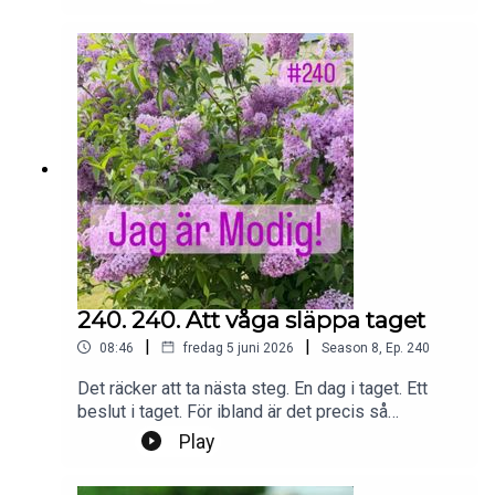
jagarmodig@gmail.comFölj oss:
instagram.com/jagarmodig/
240. 240. Att våga släppa taget
|
|
08:46
fredag 5 juni 2026
Season
8
,
Ep.
240
Det räcker att ta nästa steg. En dag i taget. Ett
beslut i taget. För ibland är det precis så
förändring ser ut. Som många små steg som
Play
tillsammans tar oss vidare.Foto: PrivatProduktion,
redigering och klipp: Heli BrewitzMusik: Lic. NEO