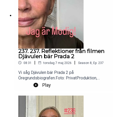
237. 237. Reflektioner från filmen
Djävulen bär Prada 2
|
|
08:31
torsdag 7 maj 2026
Season
8
,
Ep.
237
Vi såg Djävulen bär Prada 2 på
Öregrundsbiografen.Foto: PrivatProduktion,
redigering och klipp: Heli BrewitzMusik: Lic. NEO
Play
SoundsKontakt podcast:
jagarmodig@gmail.comFölj oss:
instagram.com/jagarmodig/