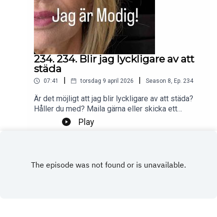
234. 234. Blir jag lyckligare av att
städa
|
|
07:41
torsdag 9 april 2026
Season
8
,
Ep.
234
Är det möjligt att jag blir lyckligare av att städa?
Håller du med? Maila gärna eller skicka ett
DM.Foto: PrivatProduktion, redigering och klipp:
Play
Heli BrewitzMusik: Lic. NEO SoundsKontakt
podcast: jagarmodig@gmail.comFölj oss:
instagram.com/jagarmodig/