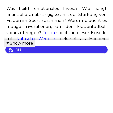
Was heißt emotionales Invest? Wie hängt
finanzielle Unabhängigkeit mit der Stärkung von
Frauen im Sport zusammen? Warum braucht es
mutige Investitionen, um den Frauenfußball
voranzubringen?
Felicia
spricht in dieser Episode
mit
Natascha Wegelin
, bekannt als Madame
Show more
Moneypenny, über ihre Erfahrungen als
RSS
Fußballerin und ihre Investitionen in den FC
Viktoria Berlin. Sie diskutieren die
Herausforderungen der Finanzierung im
Frauenfußball und blicken gemeinsam auf diese
Themen:
Die Rolle von Unterstützer*innen wie
Michelle Kang
Die Crowdfunding-Kampagne des Thun