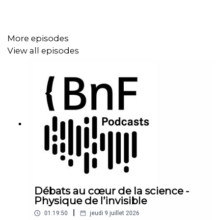
La conférence est suivie dune lecture de Marie
Desplechin : l'autrice lit un extrait de Ne change jamais ! :
manifeste à l'usage des citoyens en herbe (2019), dans
More episodes
lequel elle appelle les enfants à se mobiliser pour
View all episodes
préserver la planète.
En partenariat avec la Maison des écrivains
Conférence enregistrée le 24 janvier 2020 à la BnF I
François-Mitterrand dans le cadre des conférences du
Centre national de la littérature pour la jeunesse (CNLJ).
Débats au cœur de la science -
Physique de l’invisible
|
01:19:50
jeudi 9 juillet 2026