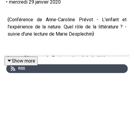
•
mercredi 29 janvier 2020
{Conférence de Anne-Caroline Prévot - L'enfant et
l'expérience de la nature. Quel rôle de la littérature ? -
suivie d'une lecture de Marie Desplechin}
Les conférences du Centre national de la littéraure pour
Show more
la jeunesse permettent à des spécialistes de présenter
RSS
l'hisoire du livre pour enfant, de la littérature jeunesse et
de l'édition jeunesse, de la fin du XVIIIe siècle à nos
jours.
Anne-Caroline Prévot, directrice de recherche CNRS au
Centre d'Ecologie et des Sciences de la Conservation
(CESCO) du Muséum national d'Histoire naturelle,
explore le rôle de la littérature dans les rapports entre
l'enfant et l'expérience de la nature.