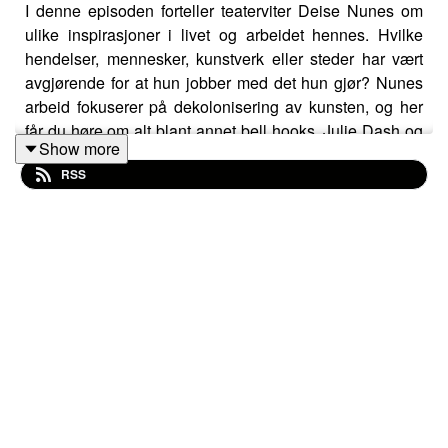
I denne episoden forteller teaterviter Deise Nunes om
ulike inspirasjoner i livet og arbeidet hennes. Hvilke
hendelser, mennesker, kunstverk eller steder har vært
avgjørende for at hun jobber med det hun gjør? Nunes
arbeid fokuserer på dekolonisering av kunsten, og her
får du høre om alt blant annet bell hooks, Julie Dash og
Show more
Jeanette Ehlers.
RSS
Språk/ Language: Norsk/Norwegian
Varighet/Duration: 55 min
Black Box teater podcast is created by Elin Grinaker,
Agnar Ribe, Martin Langlie, Kristoffer Busch, Oda Tømte
og Anne-Cécile Sibué-Birkeland. Black Box teater is
supported by the Norwegian Ministry of Culture and the