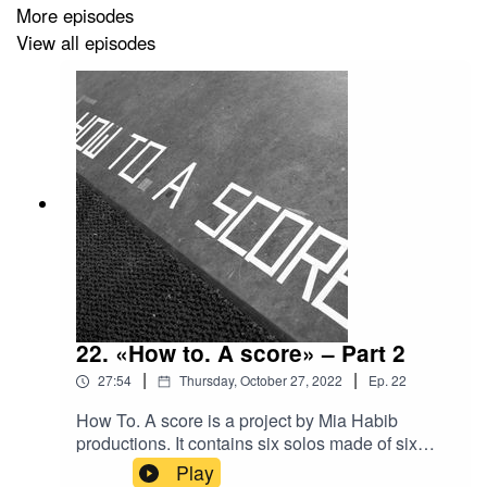
City of Oslo.
More episodes
View all episodes
Referanseliste:
Bøker/tekster: bell hooks:
The oppositional gaze: Black
Female Spectators /
Minna Salami:
Sensuous
Knowledge: A Black Feminist Approach for Everyone /
Chimamanda Ngozi Adichie:
The danger of the single
story
(Ted-talk)/ Akwaeke Emezi:
Freshwater
22. «How to. A score» – Part 2
Film: Julie Dash:
Daughters of the Dust /
Ana Du
|
|
27:54
Thursday, October 27, 2022
Ep.
22
Vernay:
Middle of Nowhere
og
13th /
Sabrina Fidalgo:
Queen
og
Alfazema /
How To. A score is a project by Mia Habib
productions. It contains six solos made of six
Pedro Almodóvar:
Women of the verge of a nervous
choreographers from six different countries. This
Play