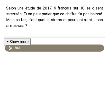
Selon une étude de 2017, 9 français sur 10 se disent
stressés. Et on peut parier que ce chiffre n’a pas baissé.
Mais au fait, c'est quoi le stress et pourquoi n’est-il pas
si mauvais ?
Show more
Raphaël Homat est préparateur mental. Et son stress, il
RSS
appelle affectueusement Fernand. Il sait que Fernand
est comme un grand-père protecteur. Il nous veut du
bien, mais parfois, il s’invite à des heures inappropriées
et peut devenir étouffant.
Raphaël présente dans son livre
8 clés pour gérer son
stress comme les champions
. Et ce dont nous avons
parlé dans cet épisode.