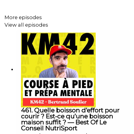
C’est quoi le stress ? À quoi sert-il ? Que faire de ce
More episodes
stress ? Comment le gérer ? Et pourquoi ce stress peut
View all episodes
être bon ? Dans cet épisode, nous parlons aussi
beaucoup de motivation et de l’importance d’avoir
plusieurs projets.
Liens :
Le site de Raphaël Homat :
https://www.raphaelhomat.com
461. Quelle boisson d’effort pour
courir ? Est-ce qu’une boisson
Son livre :
https://amzn.to/3Np37Pn
maison suffit ? — Best Of Le
Conseil NutriSport