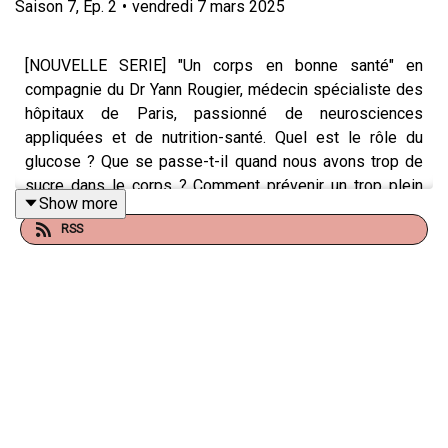
Saison
7
,
Ep.
2
•
vendredi 7 mars 2025
[NOUVELLE SERIE] "Un corps en bonne santé" en
compagnie du Dr Yann Rougier, médecin spécialiste des
hôpitaux de Paris, passionné de neurosciences
appliquées et de nutrition-santé. Quel est le rôle du
glucose ? Que se passe-t-il quand nous avons trop de
sucre dans le corps ? Comment prévenir un trop plein
Show more
d’insuline ? Dans ce deuxième épisode, Anne
RSS
Ghesquière et le Dr Yann Rougier explorent
les 5
réflexes indispensables pour se passer du sucre dans
notre quotidien.
Pendant six semaines, Anne et Yann nous accompagnent
pour transformer notre cerveau et notre système
nerveux en alliés minceur, dans la lutte contre l’obésité et
le surpoids qui concernent 47,3 % des adultes en France