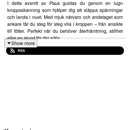
I detta avsnitt av
Paus
guidas du genom en lugn
kroppsskanning som hjälper dig att släppa spänningar
och landa i nuet. Med mjuk närvaro och andetaget som
ankare får du steg för steg vila i kroppen – från ansikte
till fötter. Perfekt när du behöver återhämtning, stillhet
eller en stund för dig själv.
Show more
RSS
Nu kan lyssna på Paus utan reklam på Patreon:
https://patreon.com/PoddenPaus?
utm_medium=unknown&utm_source=join_link&utm_campaig