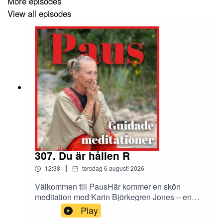
More episodes
View all episodes
307. Du är hållen R
|
12:38
torsdag 6 augusti 2026
Välkommen till PausHär kommer en skön
meditation med Karin Björkegren Jones – en
stund för dig att stanna upp, andas och landa i
Play
dig själv. Oavsett hur dagen har varit får du här