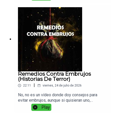
no olviden dejar un comentario o me gusta.
Remedios Contra Embrujos
(Historias De Terror)
|
22:11
viernes, 24 de julio de 2026
No, no es un vídeo donde doy consejos para
evitar embrujos, aunque si quisieran uno,
adelante, dejenlo saber en los comentarios. La
Play
historia, es de brujería y al saber quien es uno de