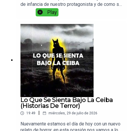
de infancia de nuestro protagonista y de como se
le enseño a hacer algunas cosas interesantes
Play
con simples rocas...
Lo Que Se Sienta Bajo La Ceiba
(Historias De Terror)
|
19:49
miércoles, 29 de julio de 2026
Nuevamente estamos el día de hoy con un nuevo
relato de horror, en esta ocasión nos vamos a los