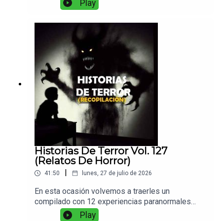
Play
Historias De Terror Vol. 127
(Relatos De Horror)
|
41:50
lunes, 27 de julio de 2026
En esta ocasión volvemos a traerles un
compilado con 12 experiencias paranormales
variadas entre si. Disfruten de su café caliente y
Play