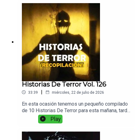
los personajes sabran por que el nombre de esta
historia.
Historias De Terror Vol. 126
|
33:39
miércoles, 22 de julio de 2026
En esta ocasión tenemos un pequeño compilado
de 10 Historias De Terror para esta mañana, tarde
o noche. Ponganse sus audifonos, preparen un
Play
buen café para escuchar Relatos De Horror.