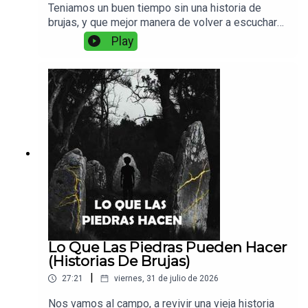
Teniamos un buen tiempo sin una historia de
brujas, y que mejor manera de volver a escuchar
sobre ellas con este intrigante y macabro
Play
recuerdo de una chica que vivio con una bruja.
Lo Que Las Piedras Pueden Hacer
(Historias De Brujas)
|
27:21
viernes, 31 de julio de 2026
Nos vamos al campo, a revivir una vieja historia