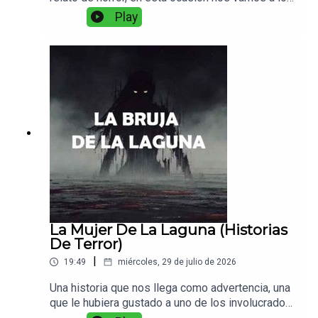
campos, a la sierra, a escuchar sobre una
Play
misteriosa criatura que acecha en las noches...
La Mujer De La Laguna (Historias
De Terror)
|
19:49
miércoles, 29 de julio de 2026
Una historia que nos llega como advertencia, una
que le hubiera gustado a uno de los involucrados
con esa misteriosa mujer de la laguna.