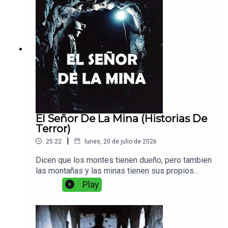
El Señor De La Mina (Historias De
Terror)
|
25:22
lunes, 20 de julio de 2026
Dicen que los montes tienen dueño, pero tambien
las montañas y las minas tienen sus propios
dueños y reglas a seguir, y cuidado de
Play
romperlas...