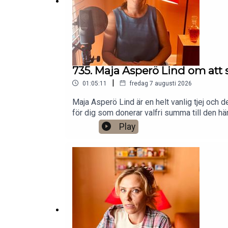
735. Maja Asperö Lind om att s
|
01:05:11
fredag 7 augusti 2026
Maja Asperö Lind är en helt vanlig tjej och d
för dig som donerar valfri summa till den 
Magnusson 2026.Jag har andra standupgig i b
Play
Anytime!https://www.gardenfors.comSwish