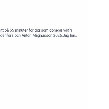
tt på 55 minuter för dig som donerar valfri
ärdenfors och Anton Magnusson 2026.Jag har
enfors.comSwish: 0760724728X: