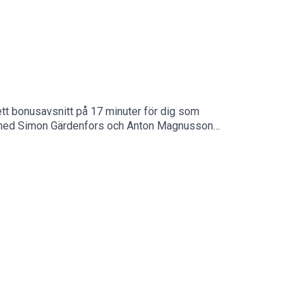
 ett bonusavsnitt på 17 minuter för dig som
né med Simon Gärdenfors och Anton Magnusson
SF Anytime!https://www.gardenfors.comSwish: