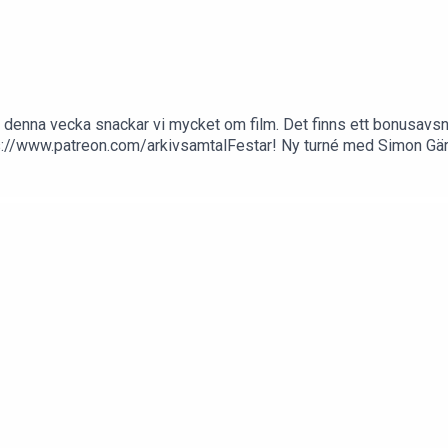
 denna vecka snackar vi mycket om film. Det finns ett bonusavsni
ps://www.patreon.com/arkivsamtalFestar! Ny turné med Simon G
ilm Serietecknaren finns nu på VHS SF Anytime!https://www.gard