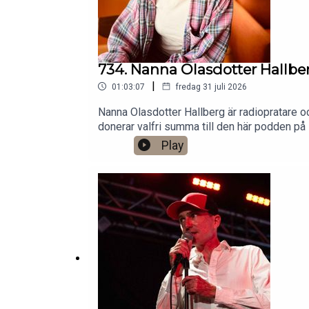
734. Nanna Olasdotter Hallber
|
01:03:07
fredag 31 juli 2026
Nanna Olasdotter Hallberg är radiopratare oc
donerar valfri summa till den här podden 
2026.Jag har andra standupgig i bl.a. Stoc
Play
0760724728X: @gardenforsInstagram: @ga