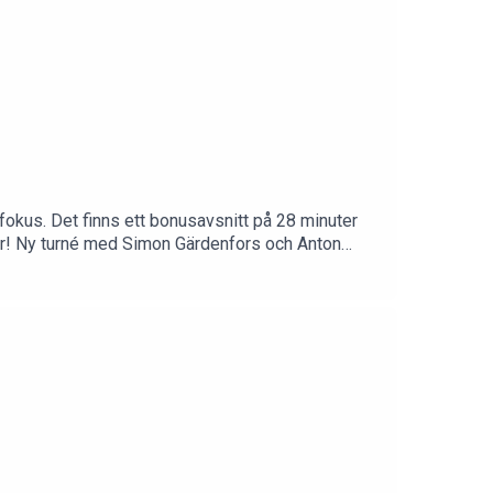
 fokus. Det finns ett bonusavsnitt på 28 minuter
ar! Ny turné med Simon Gärdenfors och Anton
y och på SF