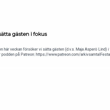
ätta gästen i fokus
en här veckan försöker vi sätta gästen (d.v.s. Maja Asperö Lind) i
här podden på Patreon: https://www.patreon.com/arkivsamtalFest
l.a. Stockholm. Min film Serietecknaren finns nu på VHS, Blu-ta
: 0760724728X: @gardenforsInstagram: @gardenfors