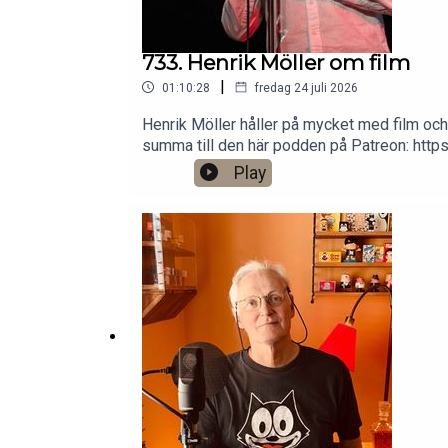
733. Henrik Möller om film
|
01:10:28
fredag 24 juli 2026
Henrik Möller håller på mycket med film och
summa till den här podden på Patreon: htt
andra standupgig i bl.a. Stockholm. Min f
Play
@gardenforsInstagram: @gardenfors