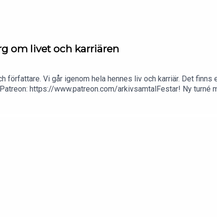
g om livet och karriären
h författare. Vi går igenom hela hennes liv och karriär. Det finns
på Patreon: https://www.patreon.com/arkivsamtalFestar! Ny tur
kholm. Min film Serietecknaren finns nu på VHS, Blu-tay och på 
rdenfors