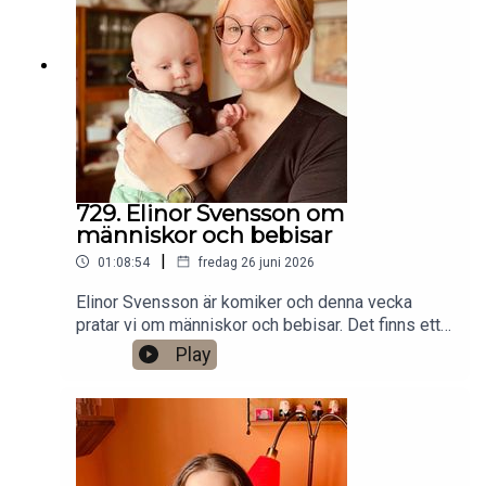
Stockholm. Min film Serietecknaren finns nu på
VHS SF
Anytime!https://www.gardenfors.comSwish:
0760724728X: @gardenforsInstagram:
@gardenfors
729. Elinor Svensson om
människor och bebisar
|
01:08:54
fredag 26 juni 2026
Elinor Svensson är komiker och denna vecka
pratar vi om människor och bebisar. Det finns ett
bonusavsnitt på 34 minuter för dig som donerar
Play
valfri summa till den här podden på Patreon:
https://www.patreon.com/arkivsamtalFestar! Ny
turné med Simon Gärdenfors och Anton
Magnusson 2026.Jag har andra standupgig i bl.a.
Stockholm. Min film Serietecknaren finns nu på
VHS SF