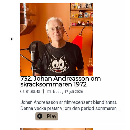
Patreon:
https://www.patreon.com/arkivsamtalFestar! Ny
turné med Simon Gärdenfors och Anton
Magnusson 2026.Jag har andra standupgig i bl.a.
Stockholm. Min film Serietecknaren finns nu på
VHS SF
Anytime!https://www.gardenfors.comSwish:
0760724728X: @gardenforsInstagram:
@gardenfors
732. Johan Andreasson om
skräcksommaren 1972
|
01:08:43
fredag 17 juli 2026
Johan Andreasson är filmrecensent bland annat.
Denna vecka pratar vi om den period sommaren
1972 då SVT sände åtta klassiska svartvita
Play
skräckfilmer från 1930-talet, som Dracula,
Frankenstein och Varulven. Det finns ett