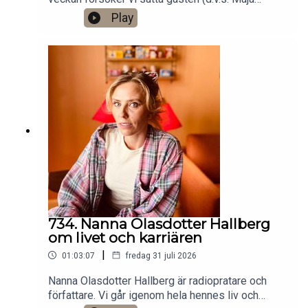
Asperö Lind) i fokus. Det finns ett bonusavsnitt
Play
på 28 minuter för dig som donerar valfri summa
till den här podden på Patreon:
https://www.patreon.com/arkivsamtalFestar! Ny
turné med Simon Gärdenfors och Anton
Magnusson 2026.Jag har andra standupgig i bl.a.
Stockholm. Min film Serietecknaren finns nu på
VHS, Blu-tay och på SF
Anytime!https://www.gardenfors.comSwish:
0760724728X: @gardenforsInstagram:
@gardenfors
734. Nanna Olasdotter Hallberg
om livet och karriären
|
01:03:07
fredag 31 juli 2026
Nanna Olasdotter Hallberg är radiopratare och
författare. Vi går igenom hela hennes liv och