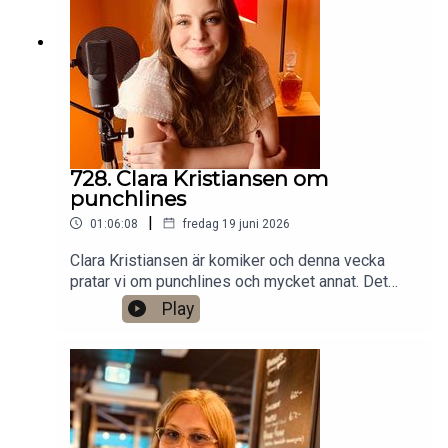
Anytime!https://www.gardenfors.comSwish:
0760724728X: @gardenforsInstagram:
@gardenfors
728. Clara Kristiansen om
punchlines
|
01:06:08
fredag 19 juni 2026
Clara Kristiansen är komiker och denna vecka
pratar vi om punchlines och mycket annat. Det
finns ett bonusavsnitt på 39 minuter för dig som
Play
donerar valfri summa till den här podden på
Patreon:
https://www.patreon.com/arkivsamtalFestar! Ny
turné med Simon Gärdenfors och Anton
Magnusson 2026.Jag har andra standupgig i bl.a.
Stockholm. Min film Serietecknaren finns nu på