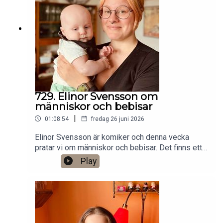
Stockholm. Min film Serietecknaren finns nu på
VHS SF
Anytime!https://www.gardenfors.comSwish:
0760724728X: @gardenforsInstagram:
@gardenfors
729. Elinor Svensson om
människor och bebisar
|
01:08:54
fredag 26 juni 2026
Elinor Svensson är komiker och denna vecka
pratar vi om människor och bebisar. Det finns ett
bonusavsnitt på 34 minuter för dig som donerar
Play
valfri summa till den här podden på Patreon:
https://www.patreon.com/arkivsamtalFestar! Ny
turné med Simon Gärdenfors och Anton
Magnusson 2026.Jag har andra standupgig i bl.a.
Stockholm. Min film Serietecknaren finns nu på
VHS SF