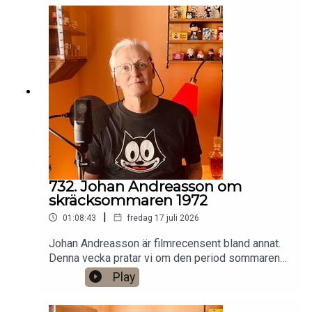
Patreon:
https://www.patreon.com/arkivsamtalFestar! Ny
turné med Simon Gärdenfors och Anton
Magnusson 2026.Jag har andra standupgig i bl.a.
Stockholm. Min film Serietecknaren finns nu på
VHS SF
Anytime!https://www.gardenfors.comSwish:
0760724728X: @gardenforsInstagram:
@gardenfors
732. Johan Andreasson om
skräcksommaren 1972
|
01:08:43
fredag 17 juli 2026
Johan Andreasson är filmrecensent bland annat.
Denna vecka pratar vi om den period sommaren
1972 då SVT sände åtta klassiska svartvita
Play
skräckfilmer från 1930-talet, som Dracula,
Frankenstein och Varulven. Det finns ett