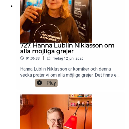
Anytime!https://www.gardenfors.comSwish:
0760724728X: @gardenforsInstagram:
@gardenfors
727. Hanna Lublin Niklasson om
alla möjliga grejer
|
01:06:33
fredag 12 juni 2026
Hanna Lublin Niklasson är komiker och denna
vecka pratar vi om alla möjliga grejer. Det finns ett
bonusavsnitt på 46 minuter för dig som donerar
Play
valfri summa till den här podden på Patreon:
https://www.patreon.com/arkivsamtalFestar! Ny
turné med Simon Gärdenfors och Anton
Magnusson 2026.Jag har andra standupgig i bl.a.
Stockholm. Min film Serietecknaren finns nu på
VHS SF
Anytime!https://www.gardenfors.comSwish: