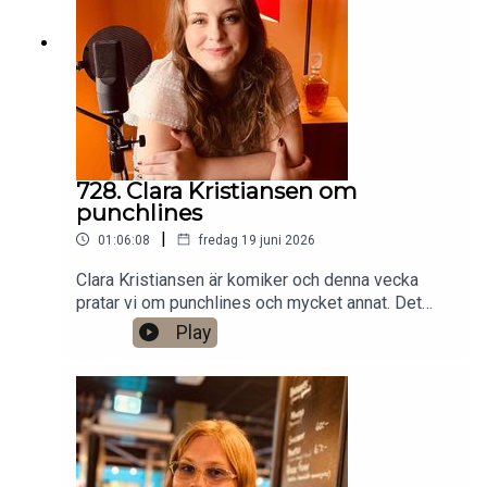
Anytime!https://www.gardenfors.comSwish:
0760724728X: @gardenforsInstagram:
@gardenfors
728. Clara Kristiansen om
punchlines
|
01:06:08
fredag 19 juni 2026
Clara Kristiansen är komiker och denna vecka
pratar vi om punchlines och mycket annat. Det
finns ett bonusavsnitt på 39 minuter för dig som
Play
donerar valfri summa till den här podden på
Patreon:
https://www.patreon.com/arkivsamtalFestar! Ny
turné med Simon Gärdenfors och Anton
Magnusson 2026.Jag har andra standupgig i bl.a.
Stockholm. Min film Serietecknaren finns nu på
VHS SF