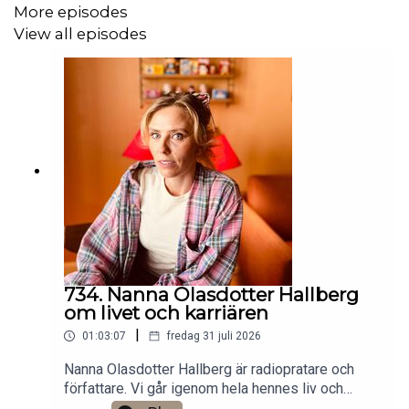
More episodes
View all episodes
734. Nanna Olasdotter Hallberg
om livet och karriären
|
01:03:07
fredag 31 juli 2026
Nanna Olasdotter Hallberg är radiopratare och
författare. Vi går igenom hela hennes liv och
karriär. Det finns ett bonusavsnitt på 17 minuter