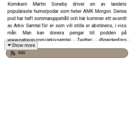
Komikern Martin Soneby driver en av landets
populäraste humorpodar som heter AMK Morgon. Denna
pod har haft sommaruppehåll och här kommer ett avsnitt
av Arkiv Samtal för er som vill stilla er abstinens, i viss
mån. Man kan donera pengar till podden på
www.patreon.com/arkivsamtal Twitter: @gardenfors
Show more
#arkivsamtal Instagram: @gardenfors Snapchat:
RSS
gardenfors Facebook: Arkiv Samtal - eftersnackgruppen