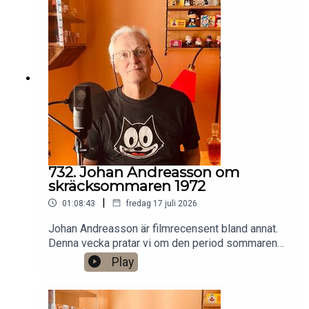
https://www.patreon.com/arkivsamtalFestar! Ny
turné med Simon Gärdenfors och Anton
Magnusson 2026.Jag har andra standupgig i bl.a.
Stockholm. Min film Serietecknaren finns nu på
VHS SF
Anytime!https://www.gardenfors.comSwish:
0760724728X: @gardenforsInstagram:
@gardenfors
732. Johan Andreasson om
skräcksommaren 1972
|
01:08:43
fredag 17 juli 2026
Johan Andreasson är filmrecensent bland annat.
Denna vecka pratar vi om den period sommaren
1972 då SVT sände åtta klassiska svartvita
Play
skräckfilmer från 1930-talet, som Dracula,
Frankenstein och Varulven. Det finns ett
bonusavsnitt på 44 minuter för dig som donerar