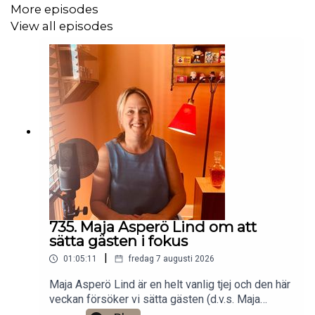
More episodes
View all episodes
735. Maja Asperö Lind om att
sätta gästen i fokus
|
01:05:11
fredag 7 augusti 2026
Maja Asperö Lind är en helt vanlig tjej och den här
veckan försöker vi sätta gästen (d.v.s. Maja
Asperö Lind) i fokus. Det finns ett bonusavsnitt