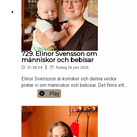
VHS SF
Anytime!https://www.gardenfors.comSwish:
0760724728X: @gardenforsInstagram:
@gardenfors
729. Elinor Svensson om
människor och bebisar
|
01:08:54
fredag 26 juni 2026
Elinor Svensson är komiker och denna vecka
pratar vi om människor och bebisar. Det finns ett
bonusavsnitt på 34 minuter för dig som donerar
Play
valfri summa till den här podden på Patreon:
https://www.patreon.com/arkivsamtalFestar! Ny
turné med Simon Gärdenfors och Anton
Magnusson 2026.Jag har andra standupgig i bl.a.
Stockholm. Min film Serietecknaren finns nu på
VHS SF
Anytime!https://www.gardenfors.comSwish: