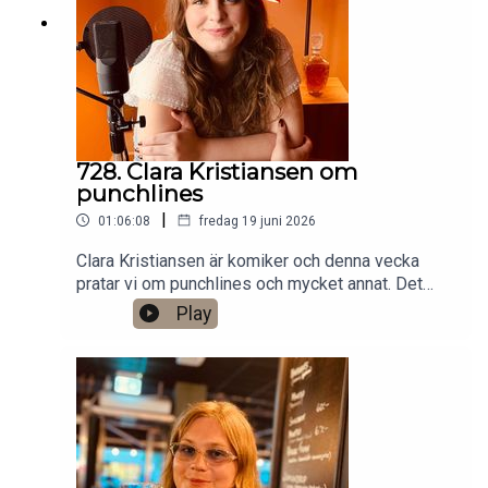
0760724728X: @gardenforsInstagram:
@gardenfors
728. Clara Kristiansen om
punchlines
|
01:06:08
fredag 19 juni 2026
Clara Kristiansen är komiker och denna vecka
pratar vi om punchlines och mycket annat. Det
finns ett bonusavsnitt på 39 minuter för dig som
Play
donerar valfri summa till den här podden på
Patreon:
https://www.patreon.com/arkivsamtalFestar! Ny
turné med Simon Gärdenfors och Anton
Magnusson 2026.Jag har andra standupgig i bl.a.
Stockholm. Min film Serietecknaren finns nu på
VHS SF