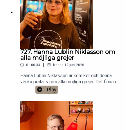
VHS SF
Anytime!https://www.gardenfors.comSwish:
0760724728X: @gardenforsInstagram:
@gardenfors
727. Hanna Lublin Niklasson om
alla möjliga grejer
|
01:06:33
fredag 12 juni 2026
Hanna Lublin Niklasson är komiker och denna
vecka pratar vi om alla möjliga grejer. Det finns ett
bonusavsnitt på 46 minuter för dig som donerar
Play
valfri summa till den här podden på Patreon:
https://www.patreon.com/arkivsamtalFestar! Ny
turné med Simon Gärdenfors och Anton
Magnusson 2026.Jag har andra standupgig i bl.a.
Stockholm. Min film Serietecknaren finns nu på
VHS SF