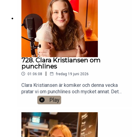
VHS SF
Anytime!https://www.gardenfors.comSwish:
0760724728X: @gardenforsInstagram:
@gardenfors
728. Clara Kristiansen om
punchlines
|
01:06:08
fredag 19 juni 2026
Clara Kristiansen är komiker och denna vecka
pratar vi om punchlines och mycket annat. Det
finns ett bonusavsnitt på 39 minuter för dig som
Play
donerar valfri summa till den här podden på
Patreon:
https://www.patreon.com/arkivsamtalFestar! Ny
turné med Simon Gärdenfors och Anton
Magnusson 2026.Jag har andra standupgig i bl.a.
Stockholm. Min film Serietecknaren finns nu på