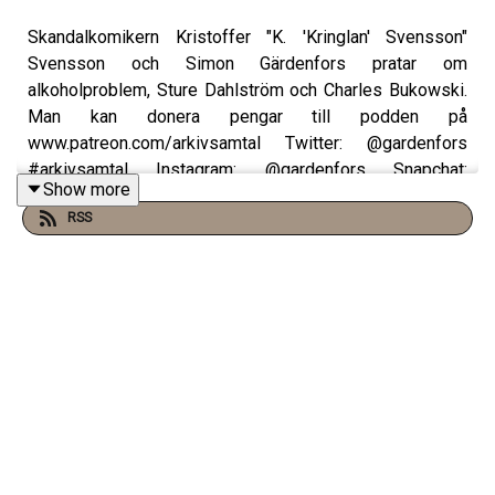
Skandalkomikern Kristoffer "K. 'Kringlan' Svensson"
Svensson och Simon Gärdenfors pratar om
alkoholproblem, Sture Dahlström och Charles Bukowski.
Man kan donera pengar till podden på
www.patreon.com/arkivsamtal Twitter: @gardenfors
#arkivsamtal Instagram: @gardenfors Snapchat:
Show more
gardenfors Facebook: Arkiv Samtal - eftersnackgruppen
RSS