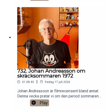
donerar valfri summa till den här podden på
Patreon:
https://www.patreon.com/arkivsamtalFestar! Ny
turné med Simon Gärdenfors och Anton
Magnusson 2026.Jag har andra standupgig i bl.a.
Stockholm. Min film Serietecknaren finns nu på
VHS SF
Anytime!https://www.gardenfors.comSwish:
0760724728X: @gardenforsInstagram:
@gardenfors
732. Johan Andreasson om
skräcksommaren 1972
|
01:08:43
fredag 17 juli 2026
Johan Andreasson är filmrecensent bland annat.
Denna vecka pratar vi om den period sommaren
1972 då SVT sände åtta klassiska svartvita
Play
skräckfilmer från 1930-talet, som Dracula,