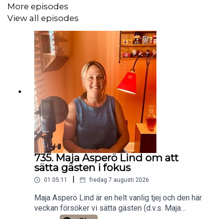
More episodes
View all episodes
735. Maja Asperö Lind om att
sätta gästen i fokus
|
01:05:11
fredag 7 augusti 2026
Maja Asperö Lind är en helt vanlig tjej och den här
veckan försöker vi sätta gästen (d.v.s. Maja
Asperö Lind) i fokus. Det finns ett bonusavsnitt