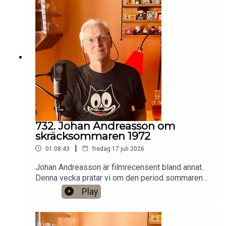
https://www.patreon.com/arkivsamtalFestar! Ny
turné med Simon Gärdenfors och Anton
Magnusson 2026.Jag har andra standupgig i bl.a.
Stockholm. Min film Serietecknaren finns nu på
VHS SF
Anytime!https://www.gardenfors.comSwish:
0760724728X: @gardenforsInstagram:
@gardenfors
732. Johan Andreasson om
skräcksommaren 1972
|
01:08:43
fredag 17 juli 2026
Johan Andreasson är filmrecensent bland annat.
Denna vecka pratar vi om den period sommaren
1972 då SVT sände åtta klassiska svartvita
Play
skräckfilmer från 1930-talet, som Dracula,
Frankenstein och Varulven. Det finns ett
bonusavsnitt på 44 minuter för dig som donerar