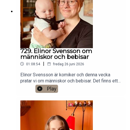
VHS SF
Anytime!https://www.gardenfors.comSwish:
0760724728X: @gardenforsInstagram:
@gardenfors
729. Elinor Svensson om
människor och bebisar
|
01:08:54
fredag 26 juni 2026
Elinor Svensson är komiker och denna vecka
pratar vi om människor och bebisar. Det finns ett
bonusavsnitt på 34 minuter för dig som donerar
Play
valfri summa till den här podden på Patreon:
https://www.patreon.com/arkivsamtalFestar! Ny
turné med Simon Gärdenfors och Anton
Magnusson 2026.Jag har andra standupgig i bl.a.
Stockholm. Min film Serietecknaren finns nu på
VHS SF
Anytime!https://www.gardenfors.comSwish: