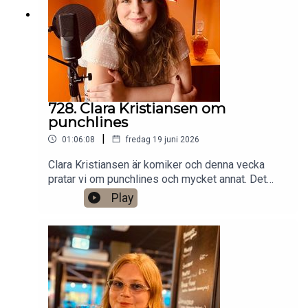
0760724728X: @gardenforsInstagram:
@gardenfors
728. Clara Kristiansen om
punchlines
|
01:06:08
fredag 19 juni 2026
Clara Kristiansen är komiker och denna vecka
pratar vi om punchlines och mycket annat. Det
finns ett bonusavsnitt på 39 minuter för dig som
Play
donerar valfri summa till den här podden på
Patreon:
https://www.patreon.com/arkivsamtalFestar! Ny
turné med Simon Gärdenfors och Anton
Magnusson 2026.Jag har andra standupgig i bl.a.
Stockholm. Min film Serietecknaren finns nu på
VHS SF