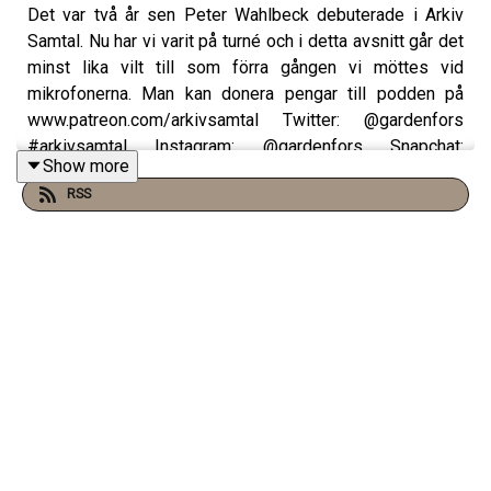
Det var två år sen Peter Wahlbeck debuterade i Arkiv
Samtal. Nu har vi varit på turné och i detta avsnitt går det
minst lika vilt till som förra gången vi möttes vid
mikrofonerna. Man kan donera pengar till podden på
www.patreon.com/arkivsamtal Twitter: @gardenfors
#arkivsamtal Instagram: @gardenfors Snapchat:
Show more
gardenfors Facebook: Arkiv Samtal - eftersnackgruppen
RSS