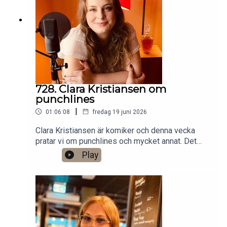
Anytime!https://www.gardenfors.comSwish:
0760724728X: @gardenforsInstagram:
@gardenfors
728. Clara Kristiansen om
punchlines
|
01:06:08
fredag 19 juni 2026
Clara Kristiansen är komiker och denna vecka
pratar vi om punchlines och mycket annat. Det
finns ett bonusavsnitt på 39 minuter för dig som
Play
donerar valfri summa till den här podden på
Patreon:
https://www.patreon.com/arkivsamtalFestar! Ny
turné med Simon Gärdenfors och Anton
Magnusson 2026.Jag har andra standupgig i bl.a.
Stockholm. Min film Serietecknaren finns nu på
VHS SF