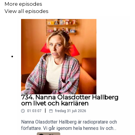
More episodes
View all episodes
734. Nanna Olasdotter Hallberg
om livet och karriären
|
01:03:07
fredag 31 juli 2026
Nanna Olasdotter Hallberg är radiopratare och
författare. Vi går igenom hela hennes liv och
karriär. Det finns ett bonusavsnitt på 17 minuter