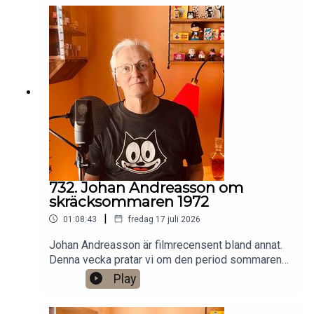
Patreon:
https://www.patreon.com/arkivsamtalFestar! Ny
turné med Simon Gärdenfors och Anton
Magnusson 2026.Jag har andra standupgig i bl.a.
Stockholm. Min film Serietecknaren finns nu på
VHS SF
Anytime!https://www.gardenfors.comSwish:
0760724728X: @gardenforsInstagram:
@gardenfors
732. Johan Andreasson om
skräcksommaren 1972
|
01:08:43
fredag 17 juli 2026
Johan Andreasson är filmrecensent bland annat.
Denna vecka pratar vi om den period sommaren
1972 då SVT sände åtta klassiska svartvita
Play
skräckfilmer från 1930-talet, som Dracula,
Frankenstein och Varulven. Det finns ett