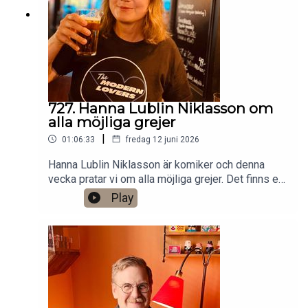
Anytime!https://www.gardenfors.comSwish:
0760724728X: @gardenforsInstagram:
@gardenfors
727. Hanna Lublin Niklasson om
alla möjliga grejer
|
01:06:33
fredag 12 juni 2026
Hanna Lublin Niklasson är komiker och denna
vecka pratar vi om alla möjliga grejer. Det finns ett
bonusavsnitt på 46 minuter för dig som donerar
Play
valfri summa till den här podden på Patreon:
https://www.patreon.com/arkivsamtalFestar! Ny
turné med Simon Gärdenfors och Anton
Magnusson 2026.Jag har andra standupgig i bl.a.
Stockholm. Min film Serietecknaren finns nu på
VHS SF
Anytime!https://www.gardenfors.comSwish: