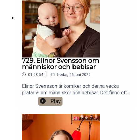
Stockholm. Min film Serietecknaren finns nu på
VHS SF
Anytime!https://www.gardenfors.comSwish:
0760724728X: @gardenforsInstagram:
@gardenfors
729. Elinor Svensson om
människor och bebisar
|
01:08:54
fredag 26 juni 2026
Elinor Svensson är komiker och denna vecka
pratar vi om människor och bebisar. Det finns ett
bonusavsnitt på 34 minuter för dig som donerar
Play
valfri summa till den här podden på Patreon:
https://www.patreon.com/arkivsamtalFestar! Ny
turné med Simon Gärdenfors och Anton
Magnusson 2026.Jag har andra standupgig i bl.a.
Stockholm. Min film Serietecknaren finns nu på
VHS SF