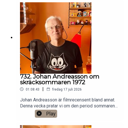
Patreon:
https://www.patreon.com/arkivsamtalFestar! Ny
turné med Simon Gärdenfors och Anton
Magnusson 2026.Jag har andra standupgig i bl.a.
Stockholm. Min film Serietecknaren finns nu på
VHS SF
Anytime!https://www.gardenfors.comSwish:
0760724728X: @gardenforsInstagram:
@gardenfors
732. Johan Andreasson om
skräcksommaren 1972
|
01:08:43
fredag 17 juli 2026
Johan Andreasson är filmrecensent bland annat.
Denna vecka pratar vi om den period sommaren
1972 då SVT sände åtta klassiska svartvita
Play
skräckfilmer från 1930-talet, som Dracula,
Frankenstein och Varulven. Det finns ett