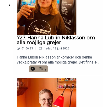
Anytime!https://www.gardenfors.comSwish:
0760724728X: @gardenforsInstagram:
@gardenfors
727. Hanna Lublin Niklasson om
alla möjliga grejer
|
01:06:33
fredag 12 juni 2026
Hanna Lublin Niklasson är komiker och denna
vecka pratar vi om alla möjliga grejer. Det finns ett
bonusavsnitt på 46 minuter för dig som donerar
Play
valfri summa till den här podden på Patreon:
https://www.patreon.com/arkivsamtalFestar! Ny
turné med Simon Gärdenfors och Anton
Magnusson 2026.Jag har andra standupgig i bl.a.
Stockholm. Min film Serietecknaren finns nu på
VHS SF
Anytime!https://www.gardenfors.comSwish: