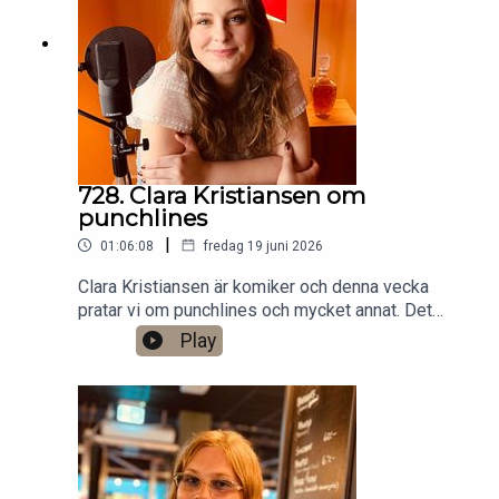
Anytime!https://www.gardenfors.comSwish:
0760724728X: @gardenforsInstagram:
@gardenfors
728. Clara Kristiansen om
punchlines
|
01:06:08
fredag 19 juni 2026
Clara Kristiansen är komiker och denna vecka
pratar vi om punchlines och mycket annat. Det
finns ett bonusavsnitt på 39 minuter för dig som
Play
donerar valfri summa till den här podden på
Patreon:
https://www.patreon.com/arkivsamtalFestar! Ny
turné med Simon Gärdenfors och Anton
Magnusson 2026.Jag har andra standupgig i bl.a.
Stockholm. Min film Serietecknaren finns nu på
VHS SF