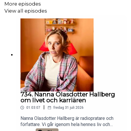
More episodes
View all episodes
734. Nanna Olasdotter Hallberg
om livet och karriären
|
01:03:07
fredag 31 juli 2026
Nanna Olasdotter Hallberg är radiopratare och
författare. Vi går igenom hela hennes liv och
karriär. Det finns ett bonusavsnitt på 17 minuter