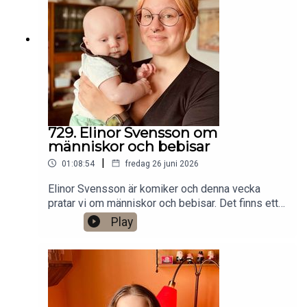
Stockholm. Min film Serietecknaren finns nu på
VHS SF
Anytime!https://www.gardenfors.comSwish:
0760724728X: @gardenforsInstagram:
@gardenfors
729. Elinor Svensson om
människor och bebisar
|
01:08:54
fredag 26 juni 2026
Elinor Svensson är komiker och denna vecka
pratar vi om människor och bebisar. Det finns ett
bonusavsnitt på 34 minuter för dig som donerar
Play
valfri summa till den här podden på Patreon:
https://www.patreon.com/arkivsamtalFestar! Ny
turné med Simon Gärdenfors och Anton
Magnusson 2026.Jag har andra standupgig i bl.a.
Stockholm. Min film Serietecknaren finns nu på
VHS SF