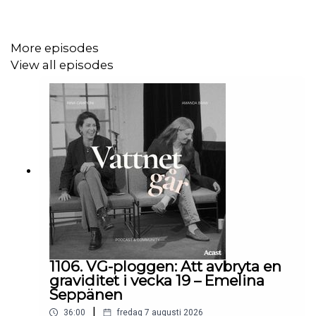
I avsnittet diskuterar vi:
More episodes
Kroppens trauma:
Den fysiska och mentala
View all episodes
upplevelsen av en snabb förlossning där allt går i
expressfart.
Säteschocken:
Vägen från besvikelse till
acceptans när förlossningsplanen kastas omkull.
Andlig synkronicitet:
Att se meningen i detaljerna
och hur ett planerat snitt kan bli en vacker och
helande upplevelse.
Vikten av intuition:
Varför du aldrig ska acceptera
ett ”det är normalt” från vården om något känns fel
– Josefins berättelse om kvarbliven moderkaka.
1106. VG-ploggen: Att avbryta en
graviditet i vecka 19 – Emelina
Programledare:
Amanda Braw
Seppänen
Produktion:
Acast
|
36:00
fredag 7 augusti 2026