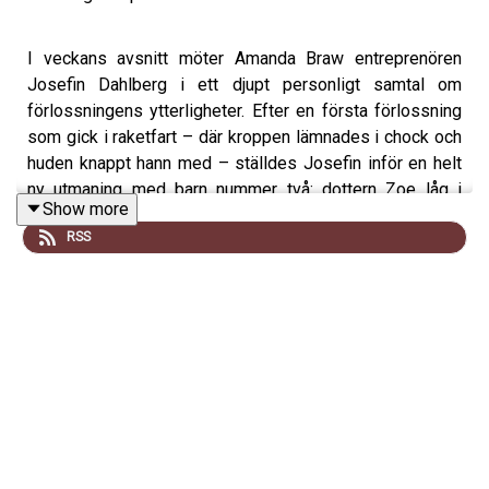
I veckans avsnitt möter Amanda Braw entreprenören
Josefin Dahlberg i ett djupt personligt samtal om
förlossningens ytterligheter. Efter en första förlossning
som gick i raketfart – där kroppen lämnades i chock och
huden knappt hann med – ställdes Josefin inför en helt
ny utmaning med barn nummer två: dottern Zoe låg i
Show more
sätesbjudning.
RSS
Vi utforskar den andliga resan i att släppa kontrollen när
vändningsförsöket misslyckas och hur Josefin hittade
meningen i det oförutsägbara när Zoe föddes klockan
13:13 den 13 april. Josefin delar ärligt om rädslan inför
ett planerat kejsarsnitt, den märkliga känslan i
operationssalen och den läkande insikten att kärleken
vid det första mötet är exakt densamma, oavsett om
barnet föds vaginalt eller via operation.