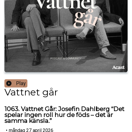
Play
Vattnet går
1063. Vattnet Går: Josefin Dahlberg “Det
spelar ingen roll hur de föds – det är
samma känsla.”
•
måndag 27 april 2026