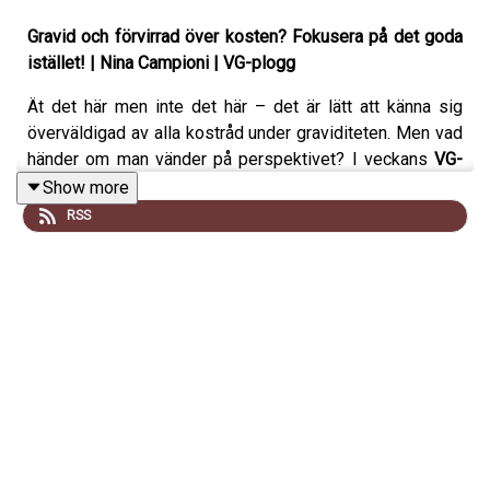
Gravid och förvirrad över kosten? Fokusera på det goda
istället! | Nina Campioni | VG-plogg
Ät det här men inte det här – det är lätt att känna sig
överväldigad av alla kostråd under graviditeten. Men vad
händer om man vänder på perspektivet? I veckans
VG-
plogg
funderar programledare
Nina Campioni
vidare kring
Show more
mat och näring under graviditeten – och ställer sig frågan
RSS
om det kanske är smartare att fokusera på allt det
goda
och nyttiga man bör äta
istället för att stressa över
förbuden.
I avsnittet reflekterar Nina över:
🥗 Varför det kan vara mer
hälsosamt och hållbart
att fokusera på det som är bra snarare än det som
är förbjudet
🧠 Hur ett
positivt förhållningssätt till mat
under
graviditeten påverkar både kropp och sinne