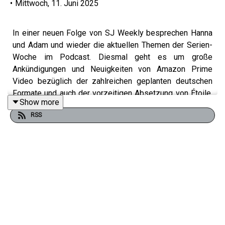
•
Mittwoch, 11. Juni 2025
In einer neuen Folge von SJ Weekly besprechen Hanna
und Adam und wieder die aktuellen Themen der Serien-
Woche im Podcast. Diesmal geht es um große
Ankündigungen und Neuigkeiten von Amazon Prime
Video bezüglich der zahlreichen geplanten deutschen
Formate und auch der vorzeitigen Absetzung von Étoile.
Show more
Es gibt einen Ableger von Tulsa King mit Samuel L.
RSS
Jackson und bei Warner Bros. Discovery wird wieder mal
an den Unternehmensstrukturen gewerkelt.
ANZEIGE:
Unlimited Datenvolumen bei der Telekom für euch und
eure Liebsten – mit dem neuen MagentaMobil M Tarif im
größten 5G-Netz. Mehr dazu auf: