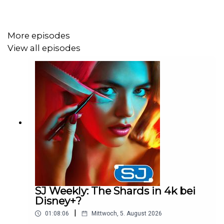
www.telekom.de/unlimited
More episodes
Timestamps:
View all episodes
News:
0:00:00 Étoile nach einer Staffel abgesetzt
0:05:30 Hanna berichtet aus Köln, Prime Day
0:20:00 Warner News
Reviews:
0:25:30 Stick, Tschäppel
0:30:00 Club der Dinosaurier, Hanna Recap
SJ Weekly: The Shards in 4k bei
Disney+?
0:38:00 The Survivors,
|
01:08:06
Mittwoch, 5. August 2026
Neustarts: