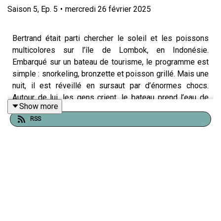
Saison
5
,
Ep.
5
•
mercredi 26 février 2025
Bertrand était parti chercher le soleil et les poissons
multicolores sur l’île de Lombok, en Indonésie.
Embarqué sur un bateau de tourisme, le programme est
simple : snorkeling, bronzette et poisson grillé. Mais une
nuit, il est réveillé en sursaut par d’énormes chocs.
Autour de lui, les gens crient, le bateau prend l’eau de
Show more
toute part. Les passagers ont juste le temps d’enfiler un
RSS
gilet de sauvetage que tel le Titanic, le bateau bascule et
coule à la verticale, comme une pierre. Bertrand se
retrouve parmi les naufragés et la nuit noire, à tout tenter
pour survivre.
Cet épisode de Passages a été tourné et monté par
Anaïs Meynier, la réalisation et le mix sont de Théo
Boulenger, Louise Hemmerlé est à la production.