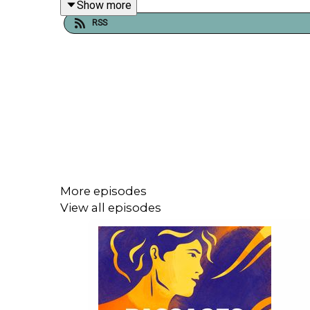
Show more
Passages est le podcast d'histoires vraies de Lo
RSS
sonore et le mix. Le générique a été composé par
Si vous aussi vous voulez nous raconter votre hi
More episodes
View all episodes