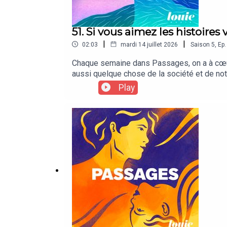
51. Si vous aimez les histoire
|
|
02:03
mardi 14 juillet 2026
Saison
5
,
Ep.
Chaque semaine dans Passages, on a à cœur 
aussi quelque chose de la société et de not
Émotions, un podcast de Louie Media pour m
Play
il du courage pour retomber amoureux ? Pour
entendre des histoires vraies, et avec l’a
en nous, et entre nous.Rendez-vous dans É
par Marie Misset. Chargée de production : El
Partenariats : creative@louiemedia.com Sui