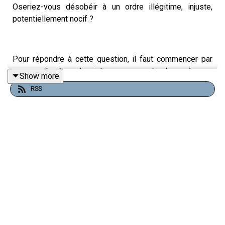
Oseriez-vous désobéir à un ordre illégitime, injuste,
potentiellement nocif ?
Pour répondre à cette question, il faut commencer par
comprendre à quel point nous avons tendance à nous
Show more
conformer à des ordres qui nous sont donnés par une
RSS
personne en position d’autorité.
Dans cet épisode, Ariane Lavrilleux et Timothée Vinchon
explorent ce qu’il se passe quand un individu fait face à
un ordre dont il questionne la légitimité. Pourquoi
certains s’y conforment, quand d’autres décident de
creuser ? Ils interrogent Stéphanie Gibaud, lanceuse
d’alerte, et Philippe Pichon, un ancien commandant de
police, ainsi que Frédéric Gros, philosophe spécialiste
de la désobéissance.