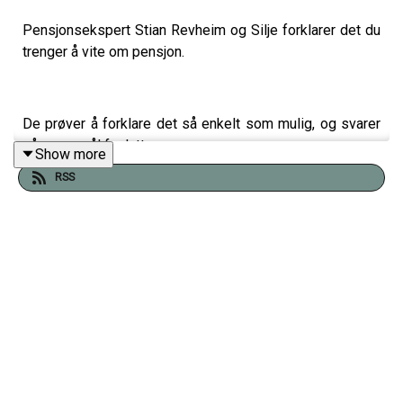
Pensjonsekspert Stian Revheim og Silje forklarer det du
trenger å vite om pensjon.
De prøver å forklare det så enkelt som mulig, og svarer
på spørsmål fra lytterne.
Show more
RSS
Har du noe på hjertet?. Send inn til pengetabu@dnb.no, så
kanskje er det deg vi hjelper neste gang.
Produsent: Christian Faarlund