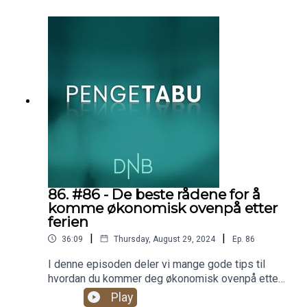
under før du trenger dem, så jo før jo bedre. På
tampen hjelper Silje Agnete med å sette opp en
spareavtale i Spare på en-to-tre. Har du noe på
hjertet?. Send inn til pengetabu@dnb.no, så
kanskje er det deg vi hjelper neste
gang.Produsent: Christian Faarlund
86. #86 - De beste rådene for å
komme økonomisk ovenpå etter
ferien
|
|
36:09
Thursday, August 29, 2024
Ep.
86
I denne episoden deler vi mange gode tips til
hvordan du kommer deg økonomisk ovenpå etter
mye pengebruk i ferien. En skikkelig
Play