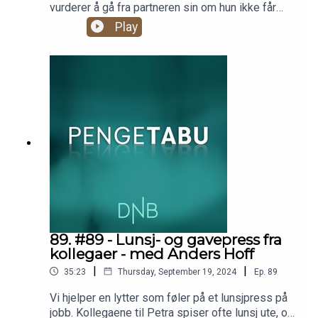
vurderer å gå fra partneren sin om hun ikke får
bedre kontroll over økonomien. Han sliter med å
Play
få pratet ordentlig med henne om dette, som han
synes er veldig frustrerende. Dora Thorhallsdottir
er blant annet EQ-terapaut, og har noen gode råd
til hvordan han skal angripe situasjonen. Har du
noe på hjertet?. Send inn til pengetabu@dnb.no,
så kanskje er det deg vi hjelper neste
gang.Produsent: Christian Faarlund
89. #89 - Lunsj- og gavepress fra
kollegaer - med Anders Hoff
|
|
35:23
Thursday, September 19, 2024
Ep.
89
Vi hjelper en lytter som føler på et lunsjpress på
jobb. Kollegaene til Petra spiser ofte lunsj ute, og