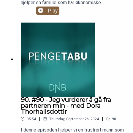
hjelper en familie som har økonomiske
utfordringer. Hun deler tips til hva du kan gjøre
Play
dersom du har det trangt økonomisk, og hvor du
kan skaffe hjelp. For eksempel hvor du kan få
oversikt over all gjeld du har, og hvordan du kan få
hjelp til å nedbetale den. Har du noe på hjertet?.
Send inn til pengetabu@dnb.no, så kanskje er det
deg vi hjelper neste gang.Produsent: Christian
Faarlund
90. #90 - Jeg vurderer å gå fra
partneren min - med Dora
Thorhallsdottir
|
|
35:54
Thursday, September 26, 2024
Ep.
90
I denne episoden hjelper vi en frustrert mann som