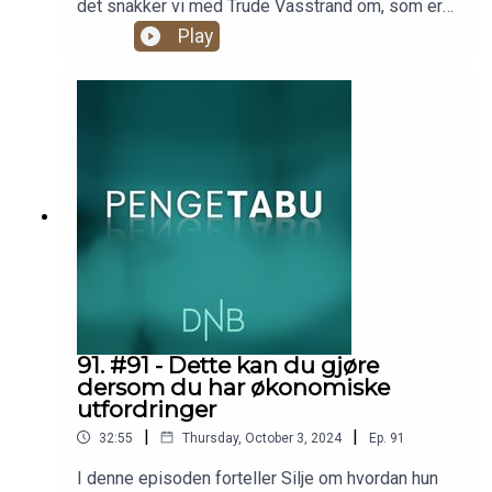
det snakker vi med Trude Vasstrand om, som er
TV-personlighet og lærer. Hun deler åpent om det
Play
å ha "konvoluttskrekk" og hvordan hun som lærer
oppfatter at unge har det i dag. Silje forteller om
en av sine hjertesaker. Har du noe på hjertet?.
Send inn til pengetabu@dnb.no, så kanskje er det
deg vi hjelper neste gang.Produsent: Christian
Faarlund
91. #91 - Dette kan du gjøre
dersom du har økonomiske
utfordringer
|
|
32:55
Thursday, October 3, 2024
Ep.
91
I denne episoden forteller Silje om hvordan hun