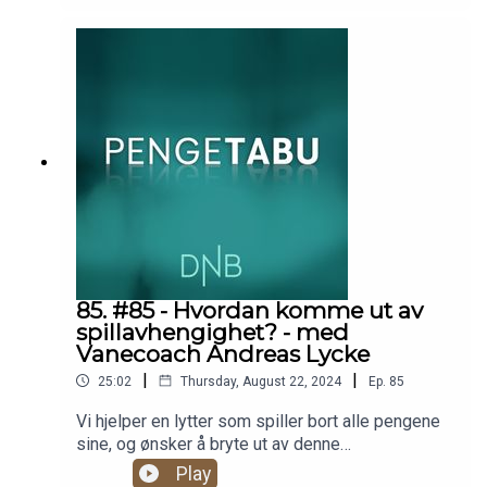
høstrengjøring av økonomien, rett og slett. Vi
deler også hvert vårt høydepunkt fra ferien, og
avslutter med et løfte hver. Har du noe på
hjertet?. Send inn til pengetabu@dnb.no, så
kanskje er det deg vi hjelper neste
gang.Produsent: Christian Faarlund
85. #85 - Hvordan komme ut av
spillavhengighet? - med
Vanecoach Andreas Lycke
|
|
25:02
Thursday, August 22, 2024
Ep.
85
Vi hjelper en lytter som spiller bort alle pengene
sine, og ønsker å bryte ut av denne
avhengigheten. Vanecoach Andreas Lycke og Silje
Play