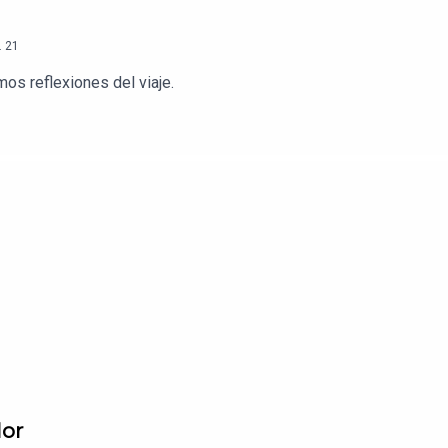
.
21
mos reflexiones del viaje.
dor