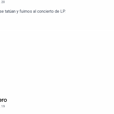
.
20
se tatúan y fuimos al concierto de LP.
ero
.
19