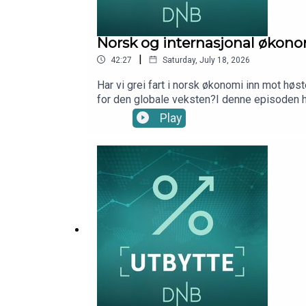
Norsk og internasjonal økon
|
42:27
Saturday, July 18, 2026
Har vi grei fart i norsk økonomi inn mot høs
for den globale veksten?I denne episoden h
2026Produsent: Kim-André Farago, DNB We
Play