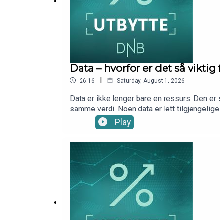
Data – hvorfor er det så vikti
|
26:16
Saturday, August 1, 2026
Data er ikke lenger bare en ressurs. Den er 
samme verdi. Noen data er lett tilgjengelige
andre ligger gjemt i tekst, bilder, video, ly
Play
har Marius Brun Haugen med seg analytiker L
kategorisere data. Og hvorfor data er så vi
DNB Wealth Management Investment Office