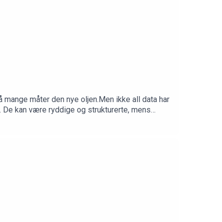
på mange måter den nye oljen.Men ikke all data har
e. De kan være ryddige og strukturerte, mens
ataene er for kunstig intelligens.I denne episoden
er hvordan vi kan forstå, strukturere og
inn 24. juni 2026.Produsent: Kim-André Farago,