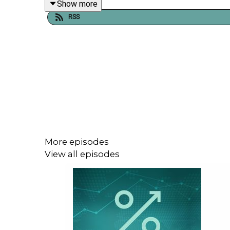
Show more
RSS
I siste del av episoden ser Paul og Marius nærmer
norsk industri og betydningen av at amerikansk off
(00:36 min) Olav Thon-aksjen forsvinner fra 
(02:35 min) Norconsult – to år på børs
(07:02 min) Overblikk og aktivitetsnivå i ei
(13:26 min) Norconsult – kapitalmarkedsdag
(18:05 min) Norsk infrastruktur – flere prest
More episodes
(24:55 min) AI – teknologiskifte eller forret
View all episodes
(33:06 min) Harper om aksjemarkedet og uke
Episoden ble spilt inn fredag 14. november 2025.
Produsent: Kim-André Farago, DNB Wealth Manage