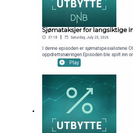
Sjømataksjer for langsiktige
|
37:18
Saturday, July 25, 2026
I denne episoden er sjømatspesialistene Ola
oppdrettsnæringen.Episoden ble spilt inn 
André Farago, DNB Wealth Management Inv
Play