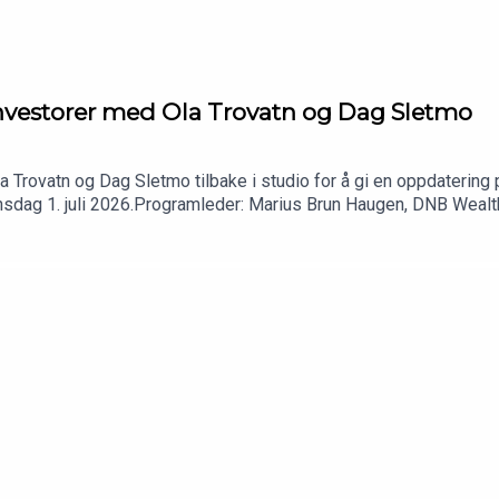
 investorer med Ola Trovatn og Dag Sletmo
 Trovatn og Dag Sletmo tilbake i studio for å gi en oppdatering 
onsdag 1. juli 2026.Programleder: Marius Brun Haugen, DNB Wea
estment Office