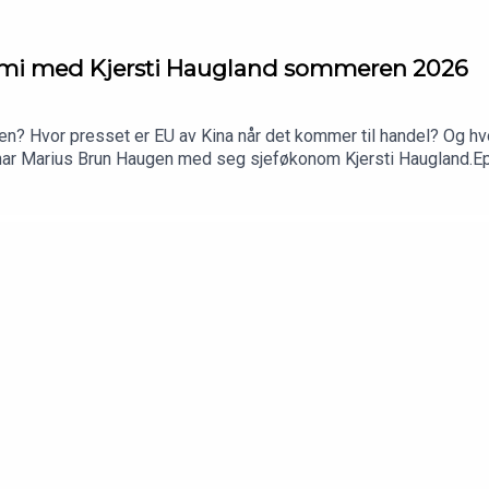
omi med Kjersti Haugland sommeren 2026
ten? Hvor presset er EU av Kina når det kommer til handel? Og hvo
ar Marius Brun Haugen med seg sjeføkonom Kjersti Haugland.Epis
alth Management Investment Office