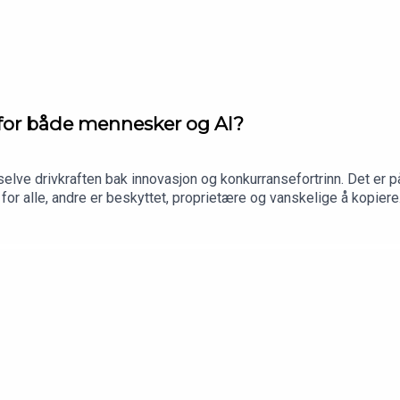
g for både mennesker og AI?
selve drivkraften bak innovasjon og konkurransefortrinn. Det er 
 for alle, andre er beskyttet, proprietære og vanskelige å kopier
d og sensorer. Og nettopp disse forskjellene avgjør hvor nyttige d
eo Rundgren Olsen fra DNB Disruptive Opportunities. Leo forklar
ktig for både mennesker, AI og aksjemarkedet.Episoden ble spilt 
.