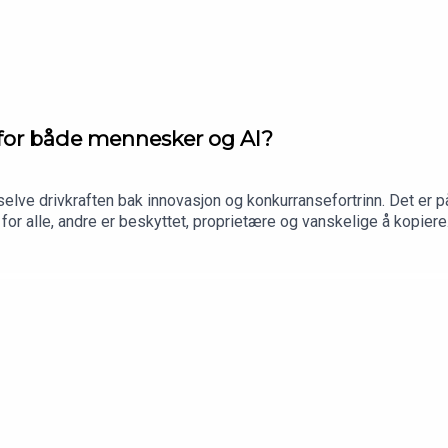
g for både mennesker og AI?
selve drivkraften bak innovasjon og konkurransefortrinn. Det er 
 for alle, andre er beskyttet, proprietære og vanskelige å kopier
d og sensorer. Og nettopp disse forskjellene avgjør hvor nyttige d
eo Rundgren Olsen fra DNB Disruptive Opportunities. Leo forklar
ktig for både mennesker, AI og aksjemarkedet.Episoden ble spilt 
.