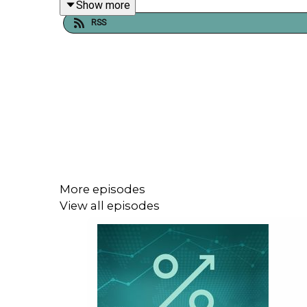
Show more
RSS
Episoden ble spilt inn onsdag 21. mai og fredag 
Produsent: Kim A. Farago, DNB Wealth Manageme
More episodes
View all episodes