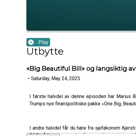
Play
Utbytte
«Big Beautiful Bill» og langsiktig 
•
Saturday, May 24, 2025
I første halvdel av denne episoden har Marius B
Trumps nye finanspolitiske pakke «One Big, Beauti
I andre halvdel får du høre fra sjeføkonom Kjers
DNBs årlige pensjonskonferanse denne uken og dis