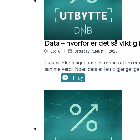
Data – hvorfor er det så vikti
|
26:16
Saturday, August 1, 2026
Data er ikke lenger bare en ressurs. Den er 
samme verdi. Noen data er lett tilgjengelige
andre ligger gjemt i tekst, bilder, video, ly
Play
har Marius Brun Haugen med seg analytiker L
kategorisere data. Og hvorfor data er så vi
DNB Wealth Management Investment Office