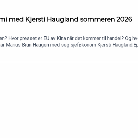
omi med Kjersti Haugland sommeren 2026
ten? Hvor presset er EU av Kina når det kommer til handel? Og hvo
ar Marius Brun Haugen med seg sjeføkonom Kjersti Haugland.Epis
alth Management Investment Office