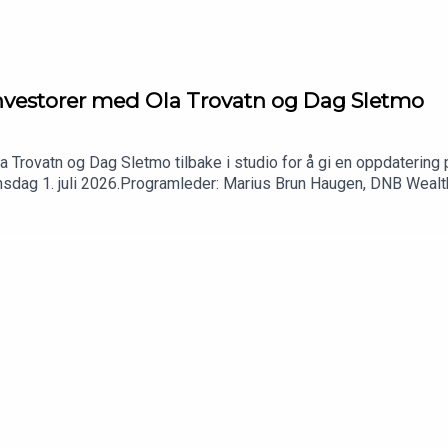
 investorer med Ola Trovatn og Dag Sletmo
 Trovatn og Dag Sletmo tilbake i studio for å gi en oppdatering 
onsdag 1. juli 2026.Programleder: Marius Brun Haugen, DNB Wea
estment Office