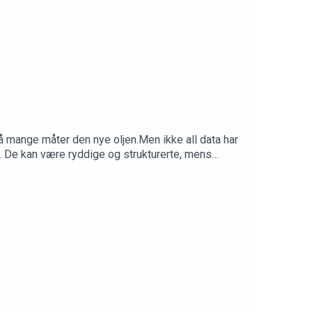
på mange måter den nye oljen.Men ikke all data har
e. De kan være ryddige og strukturerte, mens
ataene er for kunstig intelligens.I denne episoden
er hvordan vi kan forstå, strukturere og
inn 24. juni 2026.Produsent: Kim-André Farago,