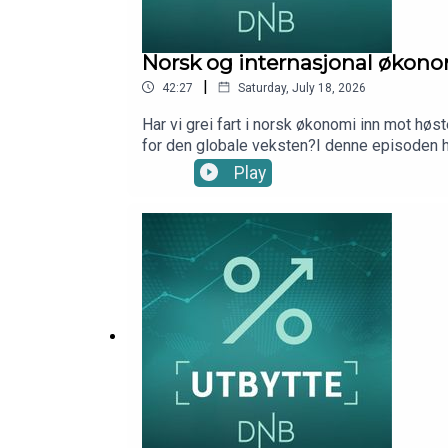
Norsk og internasjonal økon
|
42:27
Saturday, July 18, 2026
Har vi grei fart i norsk økonomi inn mot høs
for den globale veksten?I denne episoden h
2026Produsent: Kim-André Farago, DNB We
Play