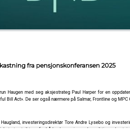
avkastning fra pensjonskonferansen 2025
run Haugen med seg aksjestrateg Paul Harper for en oppdateri
ful Bill Act». De ser også nærmere på Salmar, Frontline og MPC 
ti Haugland, investeringsdirektør Tore Andre Lysebo og invester
kuterte utsiktene for både økonomien og langsiktige avkastnin