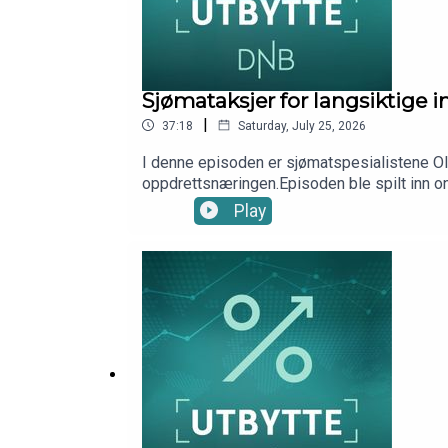
Sjømataksjer for langsiktige
|
37:18
Saturday, July 25, 2026
I denne episoden er sjømatspesialistene Ola
oppdrettsnæringen.Episoden ble spilt inn 
André Farago, DNB Wealth Management Inv
Play