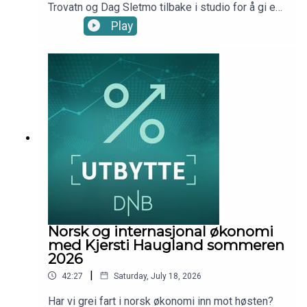
Trovatn og Dag Sletmo tilbake i studio for å gi en
oppdatering på lakseaksjene og de langsiktige
Play
driverne for oppdrettsnæringen.Episoden ble
spilt inn onsdag 1. juli 2026.Programleder: Marius
Brun Haugen, DNB Wealth Management
Investment OfficeProdusent: Kim-André Farago,
DNB Wealth Management Investment Office
Norsk og internasjonal økonomi
med Kjersti Haugland sommeren
2026
|
42:27
Saturday, July 18, 2026
Har vi grei fart i norsk økonomi inn mot høsten?