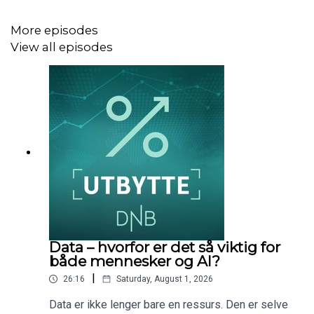
Episoden ble spilt inn tirsdag 17. september i Tromsø og
fredag 20. september 2024 i Oslo.
More episodes
View all episodes
Produsent: Kim A. Farago, DNB Wealth Management.
Data – hvorfor er det så viktig for
både mennesker og AI?
|
26:16
Saturday, August 1, 2026
Data er ikke lenger bare en ressurs. Den er selve