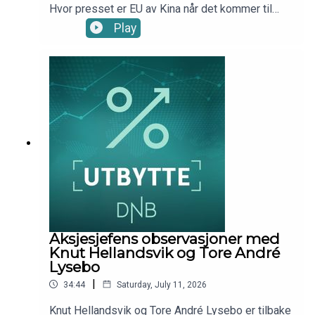
Hvor presset er EU av Kina når det kommer til
handel? Og hvor viktig er AI, ikke bare for
Play
finansmarkedet, men for den globale veksten?I
denne episoden har Marius Brun Haugen med seg
sjeføkonom Kjersti Haugland.Episoden ble spilt
inn onsdag 1. juli 2026Produsent: Kim-André
Farago, DNB Wealth Management Investment
Office
Aksjesjefens observasjoner med
Knut Hellandsvik og Tore André
Lysebo
|
34:44
Saturday, July 11, 2026
Knut Hellandsvik og Tore André Lysebo er tilbake