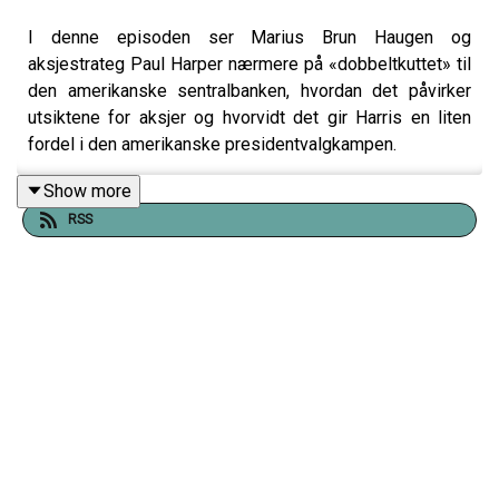
I denne episoden ser Marius Brun Haugen og
aksjestrateg Paul Harper nærmere på «dobbeltkuttet» til
den amerikanske sentralbanken, hvordan det påvirker
utsiktene for aksjer og hvorvidt det gir Harris en liten
fordel i den amerikanske presidentvalgkampen.
Show more
RSS
Andre halvdel av episoden ble spilt inn under et
kundearrangement i Tromsø tidligere i uken. Der hadde
Paul og Marius selskap av forvalter Eivind Veddeng Sars
fra fondet DNB Norge. Du hører trioen diskutere hvordan
det norske aksjemarkedet blir truffet av svak vekst i den
kinesiske økonomien og en uhøytidelig gjennomgang av
de viktigste bull og bear argumentene knyttet til
Norwegian-aksjen.