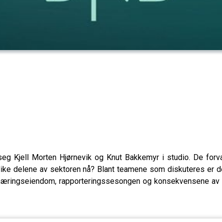
g Kjell Morten Hjørnevik og Knut Bakkemyr i studio. De forva
e ulike delene av sektoren nå? Blant teamene som diskuteres e
æringseiendom, rapporteringssesongen og konsekvensene av at 