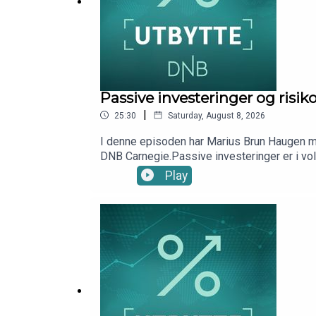
Passive investeringer og risi
|
25:30
Saturday, August 8, 2026
I denne episoden har Marius Brun Haugen m
DNB Carnegie.Passive investeringer er i vol
grensen for når markedet slutter å fungere ef
Play
som kommer?Episoden ble spilt inn 25. jun