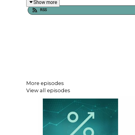
Show more
Episoden var opprinnelig et direktesendt webinar f
RSS
Produsent: Kim A. Farago, DNB Wealth Manageme
More episodes
View all episodes