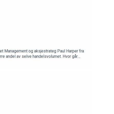
et Management og aksjestrateg Paul Harper fra
rre andel av selve handelsvolumet. Hvor går
 bli mer aktuelle og viktige å håndtere i årene
vestment Office.