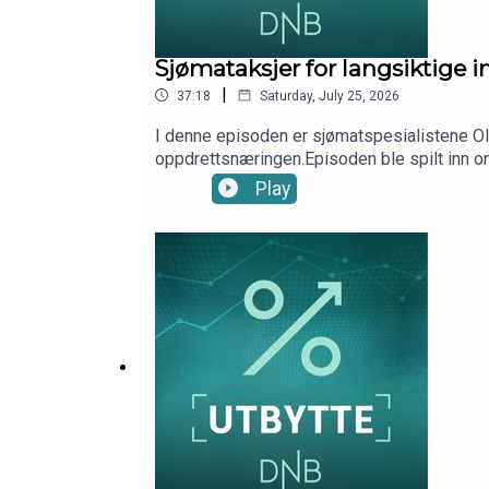
Sjømataksjer for langsiktige
|
37:18
Saturday, July 25, 2026
I denne episoden er sjømatspesialistene Ola
oppdrettsnæringen.Episoden ble spilt inn 
André Farago, DNB Wealth Management Inv
Play