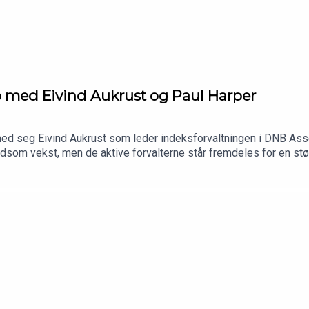
ko med Eivind Aukrust og Paul Harper
ed seg Eivind Aukrust som leder indeksforvaltningen i DNB Ass
dsom vekst, men de aktive forvalterne står fremdeles for en stø
fektivt? Er det risikoer knyttet til passive investeringer som kan
i 2026.Produsent: Kim-André Farago, DNB Wealth Management In