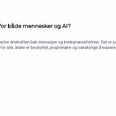
g for både mennesker og AI?
selve drivkraften bak innovasjon og konkurransefortrinn. Det er 
 for alle, andre er beskyttet, proprietære og vanskelige å kopier
d og sensorer. Og nettopp disse forskjellene avgjør hvor nyttige d
eo Rundgren Olsen fra DNB Disruptive Opportunities. Leo forklar
ktig for både mennesker, AI og aksjemarkedet.Episoden ble spilt 
.