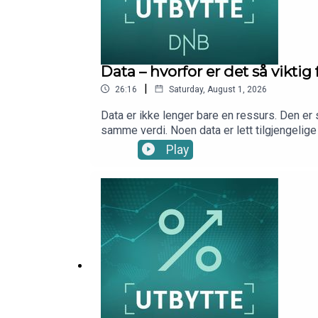
Data – hvorfor er det så vikti
|
26:16
Saturday, August 1, 2026
Data er ikke lenger bare en ressurs. Den er 
samme verdi. Noen data er lett tilgjengelige
andre ligger gjemt i tekst, bilder, video, ly
Play
har Marius Brun Haugen med seg analytiker L
kategorisere data. Og hvorfor data er så vi
DNB Wealth Management Investment Office