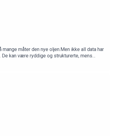
på mange måter den nye oljen.Men ikke all data har
e. De kan være ryddige og strukturerte, mens
ataene er for kunstig intelligens.I denne episoden
er hvordan vi kan forstå, strukturere og
inn 24. juni 2026.Produsent: Kim-André Farago,