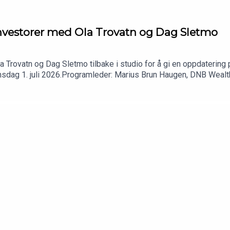
 investorer med Ola Trovatn og Dag Sletmo
 Trovatn og Dag Sletmo tilbake i studio for å gi en oppdatering 
onsdag 1. juli 2026.Programleder: Marius Brun Haugen, DNB Wea
estment Office