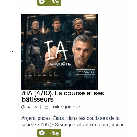
Play
celui qui nous vide, doucement, d'une part de
https://www.subscribepage.com/q7l4h0
concerne, sans toujours savoir par où la prendre.--
https://www.sismique.fr/devenez-donateur-
nous, continuerons-nous à penser ?Enregistré le
-Retrouvez tous les épisodes et les résumés sur
2026On parle de l'intelligence artificielle comme
06/07/2026Au programme dans cette série : La
www.sismique.frSismique est un podcast
si elle vivait dans un nuage. Un truc propre, léger,
machine qui parle, comment cette technologie a
indépendant créé et animé par Julien Devaureix.
presque magique, qui flotte quelque part au-
Suivre le podcast sur les réseaux sociaux et découvrir
basculé dans nos vies.Qu'appelle-t-on IA ? Ce
👉 Suivez Sismique sur : Twitter, Instagram,
dessus de nos têtes. Mais derrière l'écran, il y a
de nouveaux contenus:
que c'est, et ce que ce n'est pas.AGI, le rêve et la
Facebook, Linkedin👉 Rejoignez le serveur
des hangars de la taille de cathédrales, des
peur, cette super-intelligence qu'on nous
DISCORD SISMIQUE👉 Abonnez-vous à la
millions de litres d'eau, des centrales, des
👉Twitter :
https://twitter.com/sismiquepodcast
promet.La course et ses bâtisseurs, l'argent, le
newsletter👉 SOUTENEZ le projet
métaux qu'on arrache à la terre. L'IA a un corps, un
récit, ceux qui tiennent la barre.La mégamachine,
!https://www.sismique.fr/devenez-donateur-
corps physique, et ce corps a faim.Dans cet
👉Instagram :
https://www.instagram.com/_sismique/
le corps physique de l'IA, ce qu'elle consomme,
2026
épisode, on quitte les idées et les promesses
ce qu'elle rejette.L'humain sous assistance, ce
pour aller voir la matière. On entre dans ces data
👉Facebook :
que ça nous fait, à nous, individuellement.Le
centers géants qu'on appelle désormais des
https://www.facebook.com/SismiquePodcast
monde commun, ce que l'IA fait à la vérité
usines, on suit les flux d'énergie, d'eau et de
partagée et au lien entre nous.La société sous
minerais qui les font tourner, et on regarde ce
👉Youtube:
https://bit.ly/37KExE4
#IA (4/10). La course et ses
influence, le pouvoir, la surveillance, et ceux qui
qu'ils rejettent. On découvre que la grande
bâtisseurs
l'assument.Qu'est-ce que l'intelligence ? le pas
question n'est peut-être pas de savoir jusqu'où ira
de côté philosophique.Que peut-on encore choisir
|
49:16
lundi 22 juin 2026
l'intelligence des machines, mais si la planète,
? ce qui reste possible.Une série pour les
elle, peut seulement suivre.Combien ça coûte
curieux, les inquiets, les enthousiastes lucides, et
Argent, puces, États : dans les coulisses de la
vraiment, au monde réel, ce projet présenté
tous ceux qui sentent que cette histoire les
course à l’IA👉 Sismique vit de vos dons, donnez
comme le plus ambitieux de notre époque ? D'où
concerne, sans toujours savoir par où la prendre.--
un coup de pouce au projet :
Play
vient l'eau qui refroidit les serveurs, et à qui la