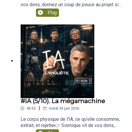
fabrique une fausse image du passé en dix
vos dons, donnez un coup de pouce au projet si
secondes ? Et à force de confier nos liens à des
Sismique est un podcast indépendant créé et animé par
vous aimez : https://www.sismique.fr/devenez-
Play
machines qui ne fatiguent jamais, se désapprend-
Julien Devaureix.
donateur-2026Après avoir regardé l'IA de loin (la
on à avoir besoin les uns des autres ?Enregistré
machine qui parle, la course, les milliards, les
le 24/07/2026Au programme dans cette série :
Il s’agit d’une enquête sur les grands enjeux de notre
hangars pleins de puces) cet épisode descend à
La machine qui parle, comment cette technologie
hauteur d'humain. Que fait déjà l'IA à celles et
époque pour explorer, se préparer et s’adapter à un
a basculé dans nos vies.Qu'appelle-t-on IA ? Ce
ceux qui l'utilisent ? Et que déciderons-nous de
monde en pleine mutation.
que c'est, et ce que ce n'est pas.AGI, le rêve et la
continuer à faire nous-mêmes, quand plus rien ne
peur, cette super-intelligence qu'on nous
nous y forcera vraiment ? Pour y voir clair, on
promet.La course et ses bâtisseurs, l'argent, le
parcours trois territoires où les machines
récit, ceux qui tiennent la barre.La mégamachine,
👉Laissez un commentaire et une note sur votre appli
s'installent en ce moment, souvent avec notre
le corps physique de l'IA, ce qu'elle consomme,
accord, parce qu'elles nous rendent service : la
d'écoute.
ce qu'elle rejette.L'humain sous assistance, ce
tête, c'est-à-dire notre jugement ; les mains, ce
que ça nous fait, à nous, individuellement.Le
qu'on sait faire ; le cœur, nos liens. Trois endroits
👉Me soutenir financièrement pour m'aider à diffuser
monde commun, ce que l'IA fait à la vérité
où l'on risque de déposer plus qu'on ne croit.C'est
ces sujets et à en traiter de nouveaux :
partagée et au lien entre nous.La société sous
l'épisode le plus intime de la série. Il ne fait pas
#IA (5/10). La mégamachine
influence, le pouvoir, la surveillance, et ceux qui
le procès de l'outil : il cherche la ligne de crête
ttps://fr.tipeee.com/sismiquepodcast
l'assument.Qu'est-ce que l'intelligence ? le pas
|
40:53
mardi 30 juin 2026
entre ce que ces machines nous offrent (un
de côté philosophique.Que peut-on encore choisir
accès inédit au savoir, à l'explication, à l'aide) et
? ce qui reste possible.Une série pour les
Le corps physique de l'IA, ce qu'elle consomme,
ce qu'elles peuvent en même temps nous
curieux, les inquiets, les enthousiastes lucides, et
extrait, et rejette👉 Sismique vit de vos dons,
👉Vous abonner à la Newsletter :
épargner d'exercer. Entre l'outil qui nous étend et
tous ceux qui sentent que cette histoire les
donnez un coup de pouce au projet :