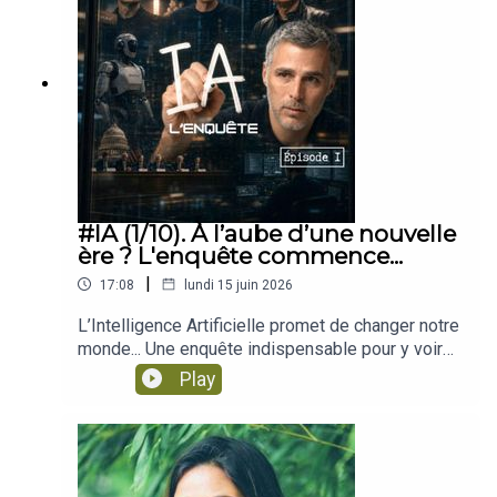
peut-on encore choisir ? ce qui reste
désigne aujourd’hui des réalités très différentes.
que ce n'est pas.AGI, le rêve et la peur, cette
possible.Une série pour les curieux, les inquiets,
Pour avancer dans l’enquête, il faut donc
super-intelligence qu'on nous promet.La course
les enthousiastes lucides, et tous ceux qui
commencer par clarifier.Dans cet épisode, on
et ses bâtisseurs, l'argent, le récit, ceux qui
sentent que cette histoire les concerne, sans
revient au piège du mot “intelligence”, aux
tiennent la barre.La mégamachine, le corps
toujours savoir par où la prendre.---Retrouvez
origines du terme, puis aux grandes capacités de
physique de l'IA, ce qu'elle consomme, ce qu'elle
tous les épisodes et les résumés sur
l’IA : voir, prédire, générer, agir. On explore aussi la
rejette.L'humain sous assistance, ce que ça nous
www.sismique.frSismique est un podcast
mécanique des modèles actuels, des patterns au
fait, à nous, individuellement.Le monde commun,
indépendant créé et animé par Julien Devaureix.
machine learning, des LLM aux agents.Une
ce que l'IA fait à la vérité partagée et au lien entre
👉 Suivez Sismique sur : Twitter, Instagram,
cartographie simple pour comprendre ce qu’est
nous.La société sous influence, le pouvoir, la
Facebook, Linkedin👉 Rejoignez le serveur
l’IA aujourd’hui, ce qu’elle sait vraiment faire, et
#IA (1/10). À l’aube d’une nouvelle
surveillance, et ceux qui l'assument.Qu'est-ce que
DISCORD SISMIQUE👉 Abonnez-vous à la
pourquoi elle nous fascine autant qu’elle nous
ère ? L'enquête commence...
l'intelligence ? le pas de côté philosophique.Que
newsletter👉 SOUTENEZ le projet
échappe.Enregistré le 14/06/2026Au programme
peut-on encore choisir ? ce qui reste
|
17:08
lundi 15 juin 2026
!https://www.sismique.fr/devenez-donateur-
dans cette série : La machine qui parle, comment
possible.Une série pour les curieux, les inquiets,
2026
cette technologie a basculé dans nos
les enthousiastes lucides, et tous ceux qui
L’Intelligence Artificielle promet de changer notre
vies.Qu'appelle-t-on IA ? Ce que c'est, et ce que
sentent que cette histoire les concerne, sans
monde... Une enquête indispensable pour y voir
ce n'est pas.AGI, le rêve et la peur, cette super-
toujours savoir par où la prendre.---Retrouvez
plus clair. 👉 Sismique vit de vos dons, donnez
Play
intelligence qu'on nous promet.La course et ses
tous les épisodes et les résumés sur
un coup de pouce au projet :
bâtisseurs, l'argent, le récit, ceux qui tiennent la
www.sismique.frSismique est un podcast
https://www.sismique.fr/devenez-donateur-
barre.La mégamachine, le corps physique de l'IA,
indépendant créé et animé par Julien Devaureix.
2026L’intelligence artificielle est partout. Dans
ce qu'elle consomme, ce qu'elle rejette.L'humain
👉 Suivez Sismique sur : Twitter, Instagram,
nos téléphones, nos outils de travail, nos
sous assistance, ce que ça nous fait, à nous,
Facebook, Linkedin👉 Rejoignez le serveur
recherches, nos images, nos conversations, nos