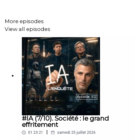
nouvelles pathologies, et ouvrons des pistes de
reflexion utiles pour traverser au mieux cette phase de
prise de conscience parfois douloureuse
More episodes
View all episodes
03:00 - Différence entre éco-anxiété, solastalgie,
effondralgie
09:00 - Quelles sont les types d’émotions, et les causes
qui sont les plus communes ?
18:30 - Qui sont les « éco-anxieux » ?
25:00 - Les phases de l’éco-anxiété ?
31:00 - Faire le deuil ?
#IA (7/10). Société : le grand
35:00 - L’ampleur du phénomène et le rôle de la culture
effritement
40:00 - De l’utilité de devenir lucide ?
|
01:23:21
samedi 25 juillet 2026