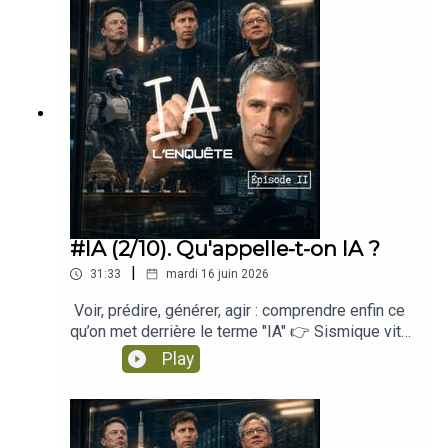
ce que l'IA fait à la vérité partagée et au lien entre
moins une idée neuve qu’un très vieux rêve ?
utilisateurs, les entreprises et les États dans une
nous.La société sous influence, le pouvoir, la
Depuis des siècles, nous imaginons des oracles,
nouvelle forme de dépendance.Une enquête sur
surveillance, et ceux qui l'assument.Qu'est-ce que
des créatures que l’homme fabrique, des
l’argent, les infrastructures, la géopolitique et les
l'intelligence ? le pas de côté philosophique.Que
puissances capables de nous guider, de nous
bâtisseurs de l’IA. Ou comment une technologie
peut-on encore choisir ? ce qui reste
sauver ou de nous échapper. Aujourd’hui, ce rêve
présentée comme immatérielle devient l’un des
possible.Une série pour les curieux, les inquiets,
prend une forme technique : l’AGI, cette
grands terrains de pouvoir du XXIe
les enthousiastes lucides, et tous ceux qui
intelligence générale que certains espèrent voir
siècle.Enregistré le 14/06/2026Au programme
sentent que cette histoire les concerne, sans
émerger dans les prochaines années, et que
dans cette série : La machine qui parle, comment
toujours savoir par où la prendre.---Retrouvez
d’autres redoutent comme un point de bascule
cette technologie a basculé dans nos
tous les épisodes et les résumés sur
incontrôlable.Dans cet épisode, on explore la
vies.Qu'appelle-t-on IA ? Ce que c'est, et ce que
www.sismique.frSismique est un podcast
promesse et la peur qui entourent cette idée :
ce n'est pas.AGI, le rêve et la peur, cette super-
indépendant créé et animé par Julien Devaureix.
l’espoir d’une intelligence capable d’accélérer la
#IA (2/10). Qu'appelle-t-on IA ?
intelligence qu'on nous promet.La course et ses
👉 Suivez Sismique sur : Twitter, Instagram,
science, de soigner, d’éduquer, d’optimiser le
bâtisseurs, l'argent, le récit, ceux qui tiennent la
|
31:33
mardi 16 juin 2026
Facebook, Linkedin👉 Rejoignez le serveur
monde ; et la crainte d’une machine plus
barre.La mégamachine, le corps physique de l'IA,
DISCORD SISMIQUE👉 Abonnez-vous à la
puissante que nous, opaque, difficile à aligner,
ce qu'elle consomme, ce qu'elle rejette.L'humain
Voir, prédire, générer, agir : comprendre enfin ce
newsletter👉 SOUTENEZ le projet
peut-être impossible à contrôler.Un épisode sur
sous assistance, ce que ça nous fait, à nous,
qu’on met derrière le terme "IA" 👉 Sismique vit
!https://www.sismique.fr/devenez-donateur-
l’imaginaire, la technique, les mythes de salut, les
individuellement.Le monde commun, ce que l'IA
de vos dons, donnez un coup de pouce au projet :
Play
2026
scénarios de catastrophe, et ce que ce rêve d’AGI
fait à la vérité partagée et au lien entre nous.La
https://www.sismique.fr/devenez-donateur-
dit de notre époque.Enregistré le 14/06/2026Au
société sous influence, le pouvoir, la surveillance,
2026Que met-on vraiment derrière le mot “IA” ?
programme dans cette série : La machine qui
et ceux qui l'assument.Qu'est-ce que
ChatGPT, algorithmes, robots, voitures
parle, comment cette technologie a basculé dans
l'intelligence ? le pas de côté philosophique.Que
autonomes, superintelligence : le même terme
nos vies.Qu'appelle-t-on IA ? Ce que c'est, et ce