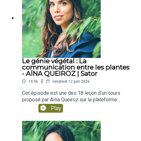
individuellement.Le monde commun, ce que l'IA
DISCORD SISMIQUE👉 Abonnez-vous à la
décisions parfois. Elle promet de nous faire
fait à la vérité partagée et au lien entre nous.La
newsletter👉 SOUTENEZ le projet
gagner du temps, d’accélérer la science, de
société sous influence, le pouvoir, la surveillance,
!https://www.sismique.fr/devenez-donateur-
transformer l’économie, peut-être même de nous
et ceux qui l'assument.Qu'est-ce que
2026
aider à résoudre certains grands problèmes de
l'intelligence ? le pas de côté philosophique.Que
notre époque.Mais plus elle avance, plus une
peut-on encore choisir ? ce qui reste
impression étrange s’installe : on en parle sans
possible.Une série pour les curieux, les inquiets,
cesse, et pourtant on ne sait pas toujours très
les enthousiastes lucides, et tous ceux qui
bien de quoi on parle.Gadget ou rupture historique
sentent que cette histoire les concerne, sans
? Outil ou infrastructure ? Progrès technique ou
Le génie végétal : La
toujours savoir par où la prendre.---Retrouvez
accélération d’un monde déjà sous tension ?
communication entre les plantes
tous les épisodes et les résumés sur
Promesse d’émancipation ou nouvelle
- AÏNA QUEIROZ | Sator
www.sismique.frSismique est un podcast
concentration de pouvoir ?C’est le point de départ
indépendant créé et animé par Julien Devaureix.
|
19:56
vendredi 12 juin 2026
de cette série : une enquête en neuf épisodes
👉 Suivez Sismique sur : Twitter, Instagram,
pour essayer d’y voir plus clair. Comprendre ce
Cet épisode est une des 18 leçon d’un cours
Facebook, Linkedin👉 Rejoignez le serveur
que l’IA est vraiment, ce qu’elle change déjà, ce
proposé par Aïna Queiroz sur la plateforme
DISCORD SISMIQUE👉 Abonnez-vous à la
qu’elle exige matériellement, les intérêts qui la
sator.fr. Aïna Queiroz est initialement formée en
newsletter👉 SOUTENEZ le projet
Play
poussent, les imaginaires qui l’habitent, les
biologie végétale au CNRS, également
!https://www.sismique.fr/devenez-donateur-
risques qu’elle ouvre, et les choix qu’il nous reste
ethnobotaniste, conférencière et autrice. Son
2026
peut-être à faire.Une enquête sans verdict
cours s’intitule “Le génie végétal”. La promesse
préétabli, mais avec une conviction : l’IA n’est pas
c’est de nous faire explorer les secrets des
seulement une technologie de plus. Elle agit
plantes pour déssiner un futur désirable. Voici la