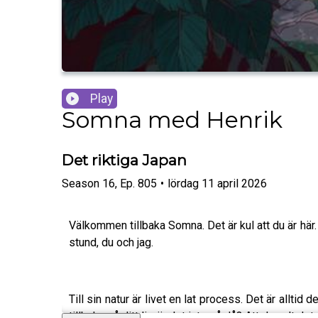
Play
Somna med Henrik
Det riktiga Japan
Season
16
,
Ep.
805
•
lördag 11 april 2026
Välkommen tillbaka Somna. Det är kul att du är här. 
stund, du och jag.
Till sin natur är livet en lat process. Det är allt
tillbaka på ditt liv, är det inte så då? Att du valt de