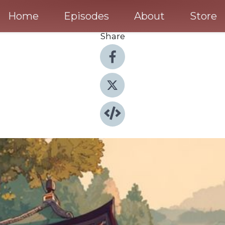
Home
Episodes
About
Store
Share