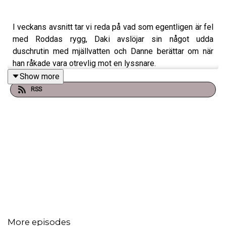
I veckans avsnitt tar vi reda på vad som egentligen är fel
med Roddas rygg, Daki avslöjar sin något udda
duschrutin med mjällvatten och Danne berättar om när
han råkade vara otrevlig mot en lyssnare.
Show more
RSS
Vill du höra hela avsnittet – och få tillgång till alla
kommande avsnitt i sin helhet – är du varmt välkommen
att bli Patreon via länken:
👉 https://www.patreon.com/handenpahjartat
Genom att stötta oss där hjälper du till att hålla podden
vid liv. Tack för ditt stöd! ❤️
More episodes