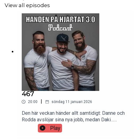
View all episodes
467
|
20:00
söndag 11 januari 2026
Den här veckan händer allt samtidigt: Danne och
Rodda avslöjar sina nya jobb, medan Daki…
fortfarande inte har något – men däremot en grill
Play
som startar ett oväntat bråk mellan honom och