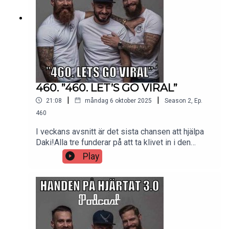
avsnitt, råare snack och är med och håller podden
vid liv ❤️Tusen tack för ditt stöd! 🙏
460. ”460. LET’S GO VIRAL”
|
|
21:08
måndag 6 oktober 2025
Season
2
,
Ep.
460
I veckans avsnitt är det sista chansen att hjälpa
Daki!Alla tre funderar på att ta klivet in i den
digitala världen – men vilken väg är egentligen
Play
bäst? Och vad krävs för att lyckas med en e-
handel som verkligen flyger? 💥Vill du höra hela
avsnittet (och alla kommande i sin helhet)?👉
Klicka här: patreon.com/handenpahjartatGenom att
bli Patreon stöttar du vårt arbete med podden –
och vi är evigt tacksamma för ditt stöd ❤️