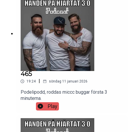
kom hem med en helt ny bil. Kan du gissa vem?
Danne bjuder dessutom på ett av sina mest
tveksamma men hysteriskt roliga prank hittills –
ett sånt som egentligen inte får skrattas åt, men
man gör det ändå.Vill du höra hela avsnittet och
inte missa något av allt kaos som väntar i
framtida episoder? Klicka här och häng med oss
på
Patreon:https://www.patreon.com/handenpahjarta
tSom Patreon stöttar du podden och gör det
möjligt för oss att fortsätta leverera varje vecka.
Stort tack för ditt stöd! 🙏
465
|
19:24
söndag 11 januari 2026
Podelipodd, roddas miccc buggar första 3
minuterna.
Play