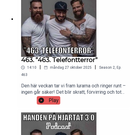
463. ”463. Telefontterror”
|
|
14:10
måndag 27 oktober 2025
Season
2
,
Ep.
463
Den här veckan tar vi fram lurarna och ringer runt –
ingen går säker! Det blir skratt, förvirring och total
telefonkaos.Vill du höra hela avsnittet (och alla
Play
kommande i sin helhet)? Stötta podden och få
tillgång till allt exklusivt innehåll via Patreon:👉
https://www.patreon.com/handenpahjartatTack för
att du gör podden möjlig ❤️