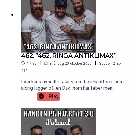
462. ”462. RINGA ANTIKLIMAX”
|
|
17:52
måndag 20 oktober 2025
Season
2
,
Ep.
462
I veckans avsnitt pratar vi om taxichaufförer som
aldrig lägger på, en Daki som har feber men
vägrar ta tempen och Danne som är redo att
Play
bränna ner huset efter en invasion av skalbaggar
– det är bara ännu en helt vanlig vecka i Handen
på hjärtat! 🔥Vill du höra hela avsnittet (och alla
framtida kaos, skratt och galenskaper) utan klipp?
👉 Hoppa in på Patreon.com/handenpahjartat och
stötta podden!Som Patreon får du exklusiva