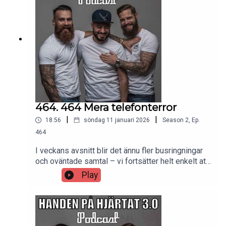
464. 464 Mera telefonterror
|
|
18:56
söndag 11 januari 2026
Season
2
,
Ep.
464
I veckans avsnitt blir det ännu fler busringningar
och oväntade samtal – vi fortsätter helt enkelt att
terrorisera folk via telefonen! Vill du höra hela
Play
avsnittet (och alla kommande i sin helhet)? Då är
du varmt välkommen att stötta oss på Patreon:
https://www.patreon.com/handenpahjartat.Genom
att bli Patreon hjälper du oss att fortsätta skapa
podden – stort tack för ditt stöd!