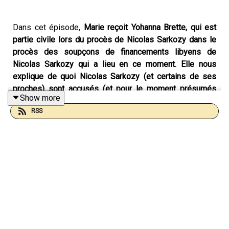
Dans cet épisode,
Marie reçoit Yohanna Brette, qui est
partie civile lors du procès de Nicolas Sarkozy dans le
procès des soupçons de financements libyens de
Nicolas Sarkozy qui a lieu en ce moment. Elle nous
explique de quoi Nicolas Sarkozy (et certains de ses
proches) sont accusés (et pour le moment présumés
Show more
innocents), nous raconte qu'un procès c'est usant, mais
RSS
ça peut être drôle, et à quel point c'est important d'être
partie civile dans cette affaire.
Sur
Franceinfo.fr,
on peut lire ce petit résumé :
Les
familles se sont constituées partie civile à l'audience, car
l'un des hommes condamnés par contumace pour cet
attentat, Abdallah Senoussi, beau-frère du colonel
Kadhafi, est cité dans l'affaire, comme interlocuteur de