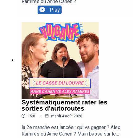
Ramirès ou Anne Cahen ?
DU DC10 :
Play
https://www.instagram.com/lesfamillesdudc10/
ALLEZ VOIR LE FILM DE MEDIAPART :
https://www.youtube.com/watch?v=FsNjoU3zh9Q
Vulgaire
un podcast présenté par Marie Misset et PAS Marine
Baousson PFFFF
réalisé par Antoine Olier
Systématiquement rater les
Graphisme et illustrations : Juliette Poney
sorties d'autoroutes
|
15:01
mardi 4 août 2026
Générique : Romain Baousson
la 2e manche est lancée : qui va gagner ? Alex
---
Ramirès ou Anne Cahen ? Main basse sur le