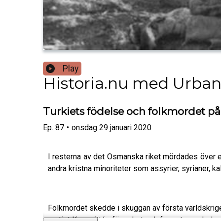
Play
Historia.nu med Urban
Turkiets födelse och folkmordet p
Ep.
87
•
onsdag 29 januari 2020
I resterna av det Osmanska riket mördades över en
andra kristna minoriteter som assyrier, syrianer, 
Folkmordet skedde i skuggan av första världskrige
partiet Kommittén för enhet och framsteg och des