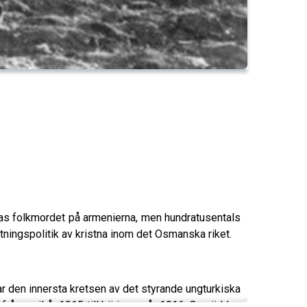
llas folkmordet på armenierna, men hundratusentals
otningspolitik av kristna inom det Osmanska riket.
r den innersta kretsen av det styrande ungturkiska
n april år 1915 till början av år 1916. Omvärlden