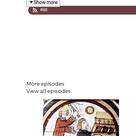
Show more
var väl informerade om det pågående folkmordet o
RSS
I avsnitt 87 av podden Historia Nu samtalar progr
historiker vid Lunds universitet om folkmordet på 
Folkmordet var en central del i processen där d
nationalstaten. Det skedde under ett århundrade 
More episodes
View all episodes
Folkmordet inleddes med att några hundra leda
armenierna hade startat långt tidigare. Under å
kunde överleva och dog under dödsmarscherna, de
islam. Tiotusentals armeniska kvinnor och barn blev 