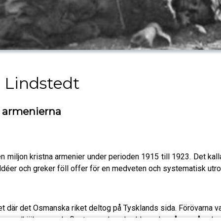
 Lindstedt
å armenierna
 miljon kristna armenier under perioden 1915 till 1923. Det ka
kaldéer och greker föll offer för en medveten och systematisk utr
t där det Osmanska riket deltog på Tysklands sida. Förövarna va
s medhjälpare – de flesta morden skedde under några månader frå