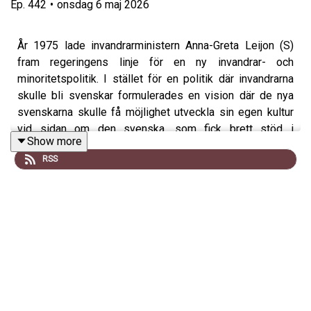
Ep.
442
•
onsdag 6 maj 2026
År 1975 lade invandrarministern Anna-Greta Leijon (S)
fram regeringens linje för en ny invandrar- och
minoritetspolitik. I stället för en politik där invandrarna
skulle bli svenskar formulerades en vision där de nya
svenskarna skulle få möjlighet utveckla sin egen kultur
vid sidan om den svenska, som fick brett stöd i
Show more
riksdagen.
RSS
Femtio år senare är islam Sveriges näst största religion,
och Sverigedemokraterna ett av landets största partier.
Samtidigt har politiken rört sig mot en betydligt mer
restriktiv migrations- och asyllinje, inte minst efter
flyktingvågen 2015.